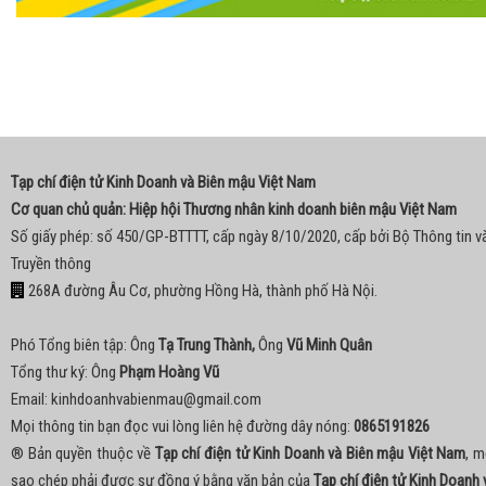
Tạp chí điện tử Kinh Doanh và Biên mậu Việt Nam
Cơ quan chủ quản: Hiệp hội Thương nhân kinh doanh biên mậu Việt Nam
Số giấy phép: số 450/GP-BTTTT, cấp ngày 8/10/2020, cấp bởi Bộ Thông tin v
Truyền thông
268A đường Âu Cơ, phường Hồng Hà, thành phố Hà Nội.
Phó Tổng biên tập: Ông
Tạ Trung Thành,
Ông
Vũ Minh Quân
Tổng thư ký: Ông
Phạm Hoàng Vũ
Email:
kinhdoanhvabienmau@gmail.com
Mọi thông tin bạn đọc vui lòng liên hệ đường dây nóng:
0865191826
® Bản quyền thuộc về
Tạp chí điện tử Kinh Doanh và Biên mậu Việt Nam
, m
sao chép phải được sự đồng ý bằng văn bản của
Tạp chí điện tử Kinh Doanh 