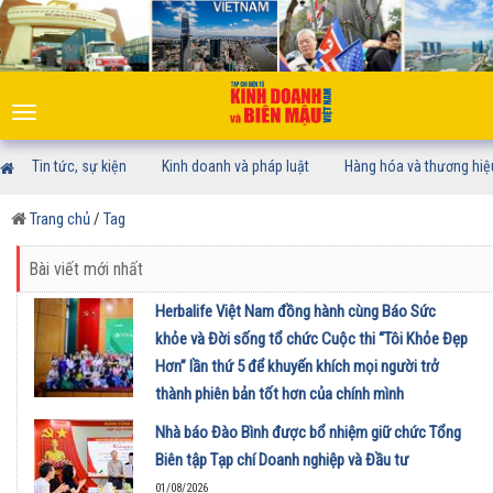
Toggle
navigation
Tin tức, sự kiện
Kinh doanh và pháp luật
Hàng hóa và thương hiệ
Trang chủ
/
Tag
Bài viết mới nhất
Herbalife Việt Nam đồng hành cùng Báo Sức
khỏe và Đời sống tổ chức Cuộc thi “Tôi Khỏe Đẹp
Hơn” lần thứ 5 để khuyến khích mọi người trở
thành phiên bản tốt hơn của chính mình
01/08/2026
Nhà báo Đào Bình được bổ nhiệm giữ chức Tổng
Biên tập Tạp chí Doanh nghiệp và Đầu tư
01/08/2026