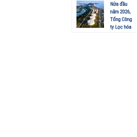
sang dùng
Nửa đầu
Limo
năm 2026,
Green: Tôi
Tổng Công
đã hiểu vì
ty Lọc hóa
sao xe điện
dầu Việt
ngày càng
Nam lập kỷ
xuất hiện
lục sản
nhiều trên
lượng và
đường
doanh thu
28/07/2026
27/07/2026