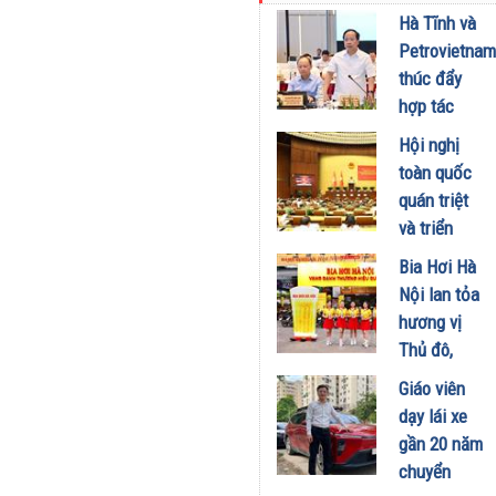
kinh doanh
Hà Tĩnh và
xăng dầu
Petrovietnam
29/07/2026
thúc đẩy
hợp tác
phát triển
Hội nghị
trung tâm
toàn quốc
công
quán triệt
nghiệp -
và triển
năng lượng
khai thực
Bia Hơi Hà
sinh thái
hiện Nghị
Nội lan tỏa
tại Vũng
quyết Hội
hương vị
Áng
nghị Trung
Thủ đô,
29/07/2026
ương 3
khuấy động
Giáo viên
29/07/2026
mùa hè tại
dạy lái xe
TP. Hồ Chí
gần 20 năm
Minh
chuyển
18/07/2026