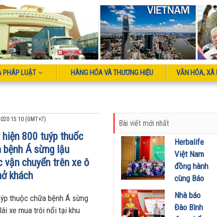
À PHÁP LUẬT
HÀNG HÓA VÀ THƯƠNG HIỆU
VĂN HÓA, XÃ 
020 15:10 (GMT+7)
Bài viết mới nhất
 hiện 800 tuýp thuốc
Herbalife
 bệnh Á sừng lậu
Việt Nam
 vận chuyển trên xe ô
đồng hành
hở khách
cùng Báo
Sức khỏe
Nhà báo
uýp thuộc chữa bệnh Á sừng
và Đời
Đào Bình
ái xe mua trôi nổi tại khu
sống tổ