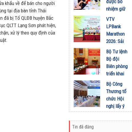
được bổ
ửa khẩu về để bán cho người
chức Cuộc
nhiệm giữ
ùng tại địa bàn tỉnh Thái
thi “Tôi
chức Tổng
n đã bị Tổ QLĐB huyện Bắc
VTV
Khỏe Đẹp
Biên tập
Cục QLTT Lạng Sơn phát hiện,
LPBank
Hơn” lần
Tạp chí
chặn, xử lý theo quy định của
Marathon
thứ 5 để
Doanh
uật.
2026: Sải
khuyến
nghiệp và
bước qua
khích mọi
Bộ Tư lệnh
Đầu tư
miền Di
người trở
Bộ đội
01/08/2026
sản, lan
thành
Biên phòng
tỏa giá trị
phiên bản
triển khai
du lịch
tốt hơn của
phương
Bộ Công
xanh
chính mình
hướng,
Thương tổ
31/07/2026
01/08/2026
nhiệm vụ
chức Hội
trọng tâm
nghị lấy ý
tháng
kiến dự
8/2026
thảo Nghị
31/07/2026
Tin đã đăng
định về