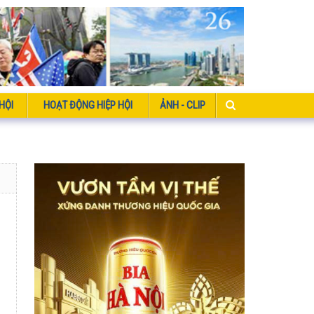
HỘI
HOẠT ĐỘNG HIỆP HỘI
ẢNH - CLIP