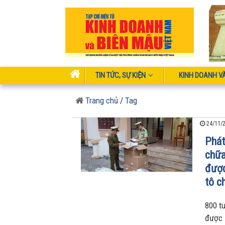
TIN TỨC, SỰ KIỆN
KINH DOANH V
Trang chủ
/
Tag
24/11/2
Phát
chữa
được
tô c
800 t
được l