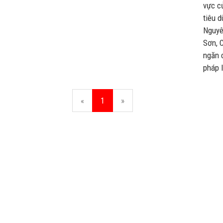
vực c
tiêu d
Nguyê
Sơn, 
ngăn 
pháp l
«
1
»