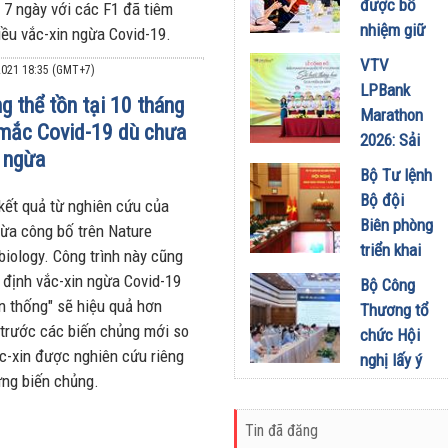
được bổ
 7 ngày với các F1 đã tiêm
chức Cuộc
nhiệm giữ
iều vắc-xin ngừa Covid-19.
thi “Tôi
chức Tổng
VTV
Khỏe Đẹp
021 18:35 (GMT+7)
Biên tập
LPBank
Hơn” lần
g thể tồn tại 10 tháng
Tạp chí
Marathon
thứ 5 để
mắc Covid-19 dù chưa
Doanh
2026: Sải
khuyến
nghiệp và
 ngừa
bước qua
khích mọi
Bộ Tư lệnh
Đầu tư
miền Di
người trở
Bộ đội
 kết quả từ nghiên cứu của
01/08/2026
sản, lan
thành
Biên phòng
vừa công bố trên Nature
tỏa giá trị
phiên bản
triển khai
biology. Công trình này cũng
du lịch
tốt hơn của
phương
 định vắc-xin ngừa Covid-19
Bộ Công
xanh
chính mình
hướng,
ền thống" sẽ hiệu quả hơn
Thương tổ
31/07/2026
01/08/2026
nhiệm vụ
 trước các biến chủng mới so
chức Hội
trọng tâm
ắc-xin được nghiên cứu riêng
nghị lấy ý
tháng
ừng biến chủng.
kiến dự
8/2026
thảo Nghị
31/07/2026
Tin đã đăng
định về