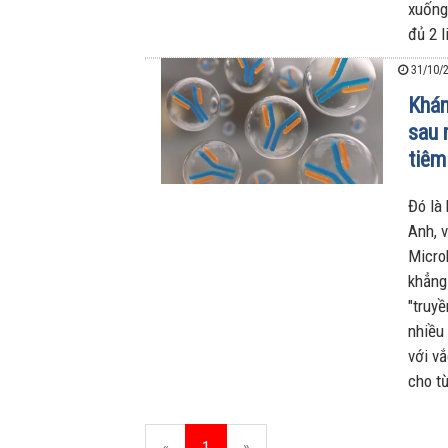
xuống
đủ 2 l
31/10/2
Khán
sau 
tiêm
Đó là
Anh, 
Micro
khẳng
"truy
nhiều
với v
cho t
«
1
»