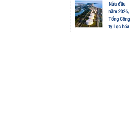
sang dùng
Nửa đầu
Limo
năm 2026,
Green: Tôi
Tổng Công
đã hiểu vì
ty Lọc hóa
sao xe điện
dầu Việt
ngày càng
Nam lập kỷ
xuất hiện
lục sản
nhiều trên
lượng và
đường
doanh thu
28/07/2026
27/07/2026