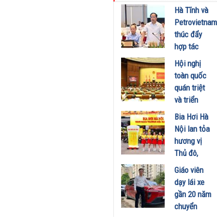
kinh doanh
Hà Tĩnh và
xăng dầu
Petrovietnam
29/07/2026
thúc đẩy
hợp tác
phát triển
Hội nghị
trung tâm
toàn quốc
công
quán triệt
nghiệp -
và triển
năng lượng
khai thực
Bia Hơi Hà
sinh thái
hiện Nghị
Nội lan tỏa
tại Vũng
quyết Hội
hương vị
Áng
nghị Trung
Thủ đô,
29/07/2026
ương 3
khuấy động
Giáo viên
29/07/2026
mùa hè tại
dạy lái xe
TP. Hồ Chí
gần 20 năm
Minh
chuyển
18/07/2026