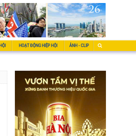
HỘI
HOẠT ĐỘNG HIỆP HỘI
ẢNH - CLIP