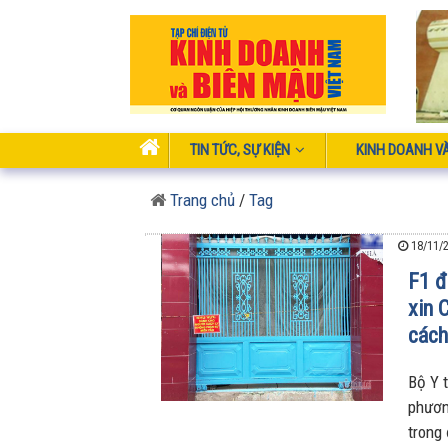
TIN TỨC, SỰ KIỆN
KINH DOANH V
Trang chủ
/
Tag
18/11/2
F1 đ
xin 
cách
Bộ Y t
phương
trong 