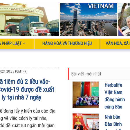
À PHÁP LUẬT
HÀNG HÓA VÀ THƯƠNG HIỆU
VĂN HÓA, XÃ 
021 20:35 (GMT+7)
Bài viết mới nhất
ã tiêm đủ 2 liều vắc-
Herbalife
Covid-19 được đề xuất
Việt Nam
 ly tại nhà 7 ngày
đồng hành
cùng Báo
ế đang lấy ý kiến của các địa
Sức khỏe
Nhà báo
 về việc cách ly tại nhà,
và Đời
Đào Bình
đó đề xuất rút ngắn thời gian
sống tổ