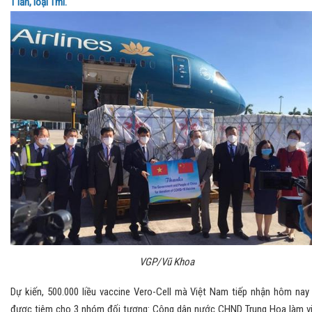
1 lần, loại 1ml.
VGP/Vũ Khoa
Dự kiến, 500.000 liều vaccine Vero-Cell mà Việt Nam tiếp nhận hôm nay
được tiêm cho 3 nhóm đối tượng: Công dân nước CHND Trung Hoa làm v