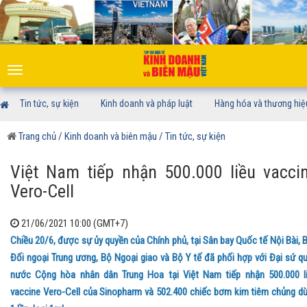
Toggle
navigation
Tin tức, sự kiện
Kinh doanh và pháp luật
Hàng hóa và thương hiệ
Trang chủ
/ Kinh doanh và biên mậu
/ Tin tức, sự kiện
Việt Nam tiếp nhận 500.000 liều vacci
Vero-Cell
21/06/2021 10:00 (GMT+7)
Chiều 20/6, được sự ủy quyền của Chính phủ, tại Sân bay Quốc tế Nội Bài, 
Đối ngoại Trung ương, Bộ Ngoại giao và Bộ Y tế đã phối hợp với Đại sứ q
nước Cộng hòa nhân dân Trung Hoa tại Việt Nam tiếp nhận 500.000 l
vaccine Vero-Cell của Sinopharm và 502.400 chiếc bơm kim tiêm chủng d