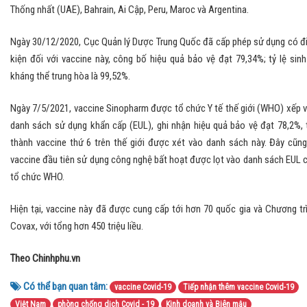
Thống nhất (UAE), Bahrain, Ai Cập, Peru, Maroc và Argentina.
Ngày 30/12/2020, Cục Quản lý Dược Trung Quốc đã cấp phép sử dụng có đ
kiện đối với vaccine này, công bố hiệu quả bảo vệ đạt 79,34%; tỷ lệ sinh
kháng thể trung hòa là 99,52%.
Ngày 7/5/2021, vaccine Sinopharm được tổ chức Y tế thế giới (WHO) xếp 
danh sách sử dụng khẩn cấp (EUL), ghi nhận hiệu quả bảo vệ đạt 78,2%, 
thành vaccine thứ 6 trên thế giới được xét vào danh sách này. Đây cũng
vaccine đầu tiên sử dụng công nghệ bất hoạt được lọt vào danh sách EUL 
tổ chức WHO.
Hiện tại, vaccine này đã được cung cấp tới hơn 70 quốc gia và Chương tr
Covax, với tổng hơn 450 triệu liều.
Theo Chinhphu.vn
Có thể bạn quan tâm:
vaccine Covid-19
Tiếp nhận thêm vaccine Covid-19
Việt Nam
phòng chống dịch Covid - 19
Kinh doanh và Biên mậu