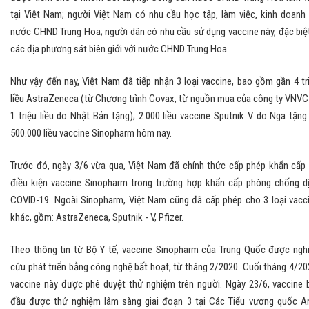
tại Việt Nam; người Việt Nam có nhu cầu học tập, làm việc, kinh doanh 
nước CHND Trung Hoa; người dân có nhu cầu sử dụng vaccine này, đặc biệ
các địa phương sát biên giới với nước CHND Trung Hoa.
Như vậy đến nay, Việt Nam đã tiếp nhận 3 loại vaccine, bao gồm gần 4 tr
liều AstraZeneca (từ Chương trình Covax, từ nguồn mua của công ty VNVC
1 triệu liều do Nhật Bản tặng); 2.000 liều vaccine Sputnik V do Nga tặng
500.000 liều vaccine Sinopharm hôm nay.
Trước đó, ngày 3/6 vừa qua, Việt Nam đã chính thức cấp phép khẩn cấp
điều kiện vaccine Sinopharm trong trường hợp khẩn cấp phòng chống d
COVID-19. Ngoài Sinopharm, Việt Nam cũng đã cấp phép cho 3 loại vacc
khác, gồm: AstraZeneca, Sputnik - V, Pfizer.
Theo thông tin từ Bộ Y tế, vaccine Sinopharm của Trung Quốc được ngh
cứu phát triển bằng công nghệ bất hoạt, từ tháng 2/2020. Cuối tháng 4/20
vaccine này được phê duyệt thử nghiệm trên người. Ngày 23/6, vaccine 
đầu được thử nghiệm lâm sàng giai đoạn 3 tại Các Tiểu vương quốc A