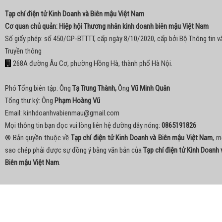
Tạp chí điện tử Kinh Doanh và Biên mậu Việt Nam
Cơ quan chủ quản: Hiệp hội Thương nhân kinh doanh biên mậu Việt Nam
Số giấy phép: số 450/GP-BTTTT, cấp ngày 8/10/2020, cấp bởi Bộ Thông tin v
Truyền thông
268A đường Âu Cơ, phường Hồng Hà, thành phố Hà Nội.
Phó Tổng biên tập: Ông
Tạ Trung Thành,
Ông
Vũ Minh Quân
Tổng thư ký: Ông
Phạm Hoàng Vũ
Email:
kinhdoanhvabienmau@gmail.com
Mọi thông tin bạn đọc vui lòng liên hệ đường dây nóng:
0865191826
® Bản quyền thuộc về
Tạp chí điện tử Kinh Doanh và Biên mậu Việt Nam
, m
sao chép phải được sự đồng ý bằng văn bản của
Tạp chí điện tử Kinh Doanh 
Biên mậu Việt Nam
.