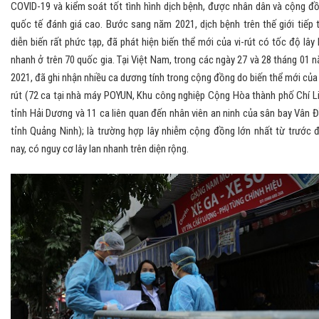
COVID-19 và kiểm soát tốt tình hình dịch bệnh, được nhân dân và cộng đ
quốc tế đánh giá cao. Bước sang năm 2021, dịch bệnh trên thế giới tiếp 
diễn biến rất phức tạp, đã phát hiện biến thể mới của vi-rút có tốc độ lây 
nhanh ở trên 70 quốc gia. Tại Việt Nam, trong các ngày 27 và 28 tháng 01 
2021, đã ghi nhận nhiều ca dương tính trong cộng đồng do biến thể mới của 
rút (72 ca tại nhà máy POYUN, Khu công nghiệp Cộng Hòa thành phố Chí L
tỉnh Hải Dương và 11 ca liên quan đến nhân viên an ninh của sân bay Vân 
tỉnh Quảng Ninh); là trường hợp lây nhiễm cộng đồng lớn nhất từ trước 
nay, có nguy cơ lây lan nhanh trên diện rộng.