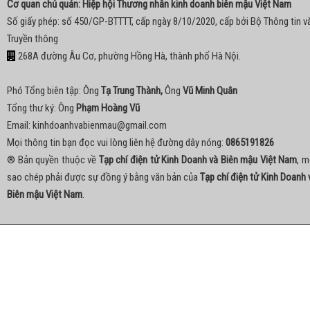
Cơ quan chủ quản: Hiệp hội Thương nhân kinh doanh biên mậu Việt Nam
Số giấy phép: số 450/GP-BTTTT, cấp ngày 8/10/2020, cấp bởi Bộ Thông tin v
Truyền thông
268A đường Âu Cơ, phường Hồng Hà, thành phố Hà Nội.
Phó Tổng biên tập: Ông
Tạ Trung Thành,
Ông
Vũ Minh Quân
Tổng thư ký: Ông
Phạm Hoàng Vũ
Email:
kinhdoanhvabienmau@gmail.com
Mọi thông tin bạn đọc vui lòng liên hệ đường dây nóng:
0865191826
® Bản quyền thuộc về
Tạp chí điện tử Kinh Doanh và Biên mậu Việt Nam
, m
sao chép phải được sự đồng ý bằng văn bản của
Tạp chí điện tử Kinh Doanh 
Biên mậu Việt Nam
.