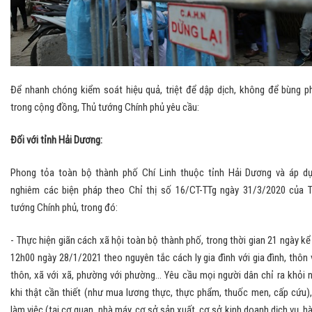
Để nhanh chóng kiểm soát hiệu quả, triệt để dập dịch, không để bùng p
trong cộng đồng, Thủ tướng Chính phủ yêu cầu:
Đối với tỉnh Hải Dương:
Phong tỏa toàn bộ thành phố Chí Linh thuộc tỉnh Hải Dương và áp d
nghiêm các biện pháp theo Chỉ thị số 16/CT-TTg ngày 31/3/2020 của 
tướng Chính phủ, trong đó:
- Thực hiện giãn cách xã hội toàn bộ thành phố, trong thời gian 21 ngày kể
12h00 ngày 28/1/2021 theo nguyên tắc cách ly gia đình với gia đình, thôn 
thôn, xã với xã, phường với phường... Yêu cầu mọi người dân chỉ ra khỏi 
khi thật cần thiết (như mua lương thực, thực phẩm, thuốc men, cấp cứu),
làm việc (tại cơ quan, nhà máy, cơ sở sản xuất, cơ sở kinh doanh dịch vụ, h