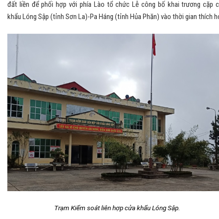
đất liền để phối hợp với phía Lào tổ chức Lễ công bố khai trương cặp 
khẩu Lóng Sập (tỉnh Sơn La)-Pa Háng (tỉnh Hủa Phăn) vào thời gian thích h
Trạm Kiểm soát liên hợp cửa khẩu Lóng Sập.