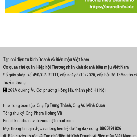
Tạp chí điện tử Kinh Doanh và Biên mậu Việt Nam
Cơ quan chủ quản: Hiệp hội Thương nhân kinh doanh biên mậu Việt Nam
Số giấy phép: số 450/GP-BTTTT, cấp ngày 8/10/2020, cấp bởi Bộ Thông tin v
Truyền thông
268A đường Âu Cơ, phường Hồng Hà, thành phố Hà Nội.
Phó Tổng biên tập: Ông
Tạ Trung Thành,
Ông
Vũ Minh Quân
Tổng thư ký: Ông
Phạm Hoàng Vũ
Email:
kinhdoanhvabienmau@gmail.com
Mọi thông tin bạn đọc vui lòng liên hệ đường dây nóng:
0865191826
® Bản quyền thuộc về
Tạp chí điện tử Kinh Doanh và Biên mậu Việt Nam
, m