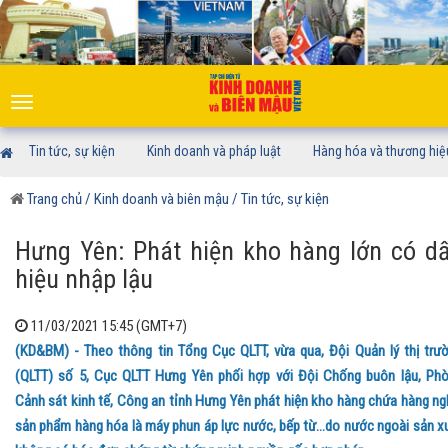
Toggle
navigation
Tin tức, sự kiện
Kinh doanh và pháp luật
Hàng hóa và thương hiệ
Trang chủ
/ Kinh doanh và biên mậu
/ Tin tức, sự kiện
Hưng Yên: Phát hiện kho hàng lớn có d
hiệu nhập lậu
11/03/2021 15:45 (GMT+7)
(KD&BM) - Theo thông tin Tổng Cục QLTT, vừa qua, Đội Quản lý thị trư
(QLTT) số 5, Cục QLTT Hưng Yên phối hợp với Đội Chống buôn lậu, Ph
Cảnh sát kinh tế, Công an tỉnh Hưng Yên phát hiện kho hàng chứa hàng ng
sản phẩm hàng hóa là máy phun áp lực nước, bếp từ…do nước ngoài sản x