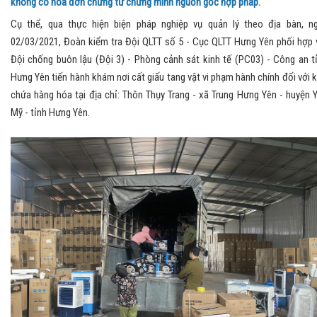
không có hóa đơn chứng từ chứng minh nguồn gốc hợp pháp.
Cụ thể, qua thực hiện biện pháp nghiệp vụ quản lý theo địa bàn, n
02/03/2021, Đoàn kiểm tra Đội QLTT số 5 - Cục QLTT Hưng Yên phối hợp 
Đội chống buôn lậu (Đội 3) - Phòng cảnh sát kinh tế (PC03) - Công an t
Hưng Yên tiến hành khám nơi cất giấu tang vật vi phạm hành chính đối với 
chứa hàng hóa tại địa chỉ: Thôn Thụy Trang - xã Trung Hưng Yên - huyện 
Mỹ - tỉnh Hưng Yên.