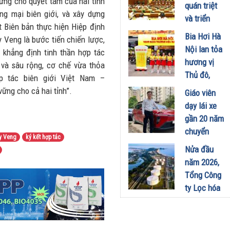
công
ứng cho quyết tâm của hai tỉnh
quán triệt
nghiệp -
ng mại biên giới, và xây dựng
và triển
năng lượng
ết Biên bản thực hiện Hiệp định
khai thực
Bia Hơi Hà
sinh thái
 Veng là bước tiến chiến lược,
hiện Nghị
Nội lan tỏa
tại Vũng
 khẳng định tinh thần hợp tác
quyết Hội
hương vị
Áng
 và sâu rộng, cơ chế vừa thỏa
nghị Trung
Thủ đô,
p tác biên giới Việt Nam –
29/07/2026
ương 3
khuấy động
ững cho cả hai tỉnh”.
Giáo viên
29/07/2026
mùa hè tại
dạy lái xe
TP. Hồ Chí
gần 20 năm
Minh
chuyển
ey Veng
ký kết hợp tác
18/07/2026
sang dùng
Nửa đầu
Limo
năm 2026,
Green: Tôi
Tổng Công
đã hiểu vì
ty Lọc hóa
sao xe điện
dầu Việt
ngày càng
Nam lập kỷ
xuất hiện
lục sản