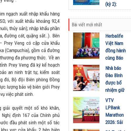
ey Veng”.
kết và quản
(kỳ 2):
14/07/2026
lý thông
Phân định
kim ngạch xuất nhập khẩu hàng
minh trong
trách
USD, với xuất khẩu khoảng 92,4
kỷ nguyên
Bài viết mới nhất
nhiệm chủ
nuôi, thủy sản); nhập khẩu phần
số
quản nền
úa, đường cát, quặng sắt…). Bên
Herbalife
03/07/2026
tảng để
 – Prey Veng có cặp cửa khẩu
Việt Nam
bảo vệ
ka (Campuchia), gồm cả đường
đồng hành
người tiêu
 thương đa phương thức. Về an
cùng Báo
dùng
tỉnh Prey Veng đã ký kế hoạch
Sức khỏe
Nhà báo
02/07/2026
ảo an ninh trật tự, kiểm soát
và Đời
Đào Bình
ng đó, Bộ đội Biên phòng Đồng
sống tổ
được bổ
lực lượng bảo vệ biên giới Prey
chức Cuộc
nhiệm giữ
 vụ việc phát sinh.
thi “Tôi
chức Tổng
VTV
Khỏe Đẹp
Biên tập
LPBank
g giải quyết một số khó khăn,
Hơn” lần
Tạp chí
Marathon
n Nghị định 167 của Chính phủ
thứ 5 để
Doanh
2026: Sải
bước đầu phát sinh một số tác
khuyến
nghiệp và
bước qua
 khu vực cửa khẩu, 2 bên biên