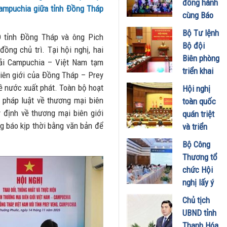
đồng hành
Campuchia giữa tỉnh Đồng Tháp
Doanh
cùng Báo
nghiệp và
Sức khỏe
Bộ Tư lệnh
Đầu tư
 tỉnh Đồng Tháp và ông Pich
và Đời
Bộ đội
ồng chủ trì. Tại hội nghị, hai
01/08/2026
sống tổ
Biên phòng
tải Campuchia – Việt Nam tạm
chức Cuộc
triển khai
biên giới của Đồng Tháp – Prey
thi “Tôi
phương
ề nước xuất phát. Toàn bộ hoạt
Hội nghị
Khỏe Đẹp
hướng,
 pháp luật về thương mại biên
toàn quốc
Hơn” lần
nhiệm vụ
 định về thương mại biên giới
quán triệt
thứ 5 để
trọng tâm
g báo kịp thời bằng văn bản để
và triển
khuyến
tháng
khai thực
khích mọi
Bộ Công
8/2026
hiện Nghị
người trở
Thương tổ
31/07/2026
quyết Hội
thành
chức Hội
nghị Trung
phiên bản
nghị lấy ý
ương 3
tốt hơn của
kiến dự
Chủ tịch
29/07/2026
chính mình
thảo Nghị
UBND tỉnh
01/08/2026
định về
Thanh Hóa