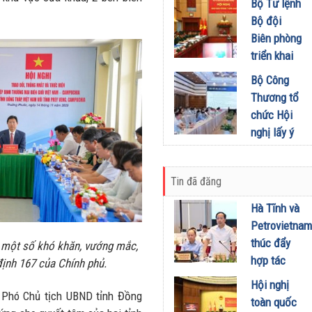
khích mọi
Bộ Tư lệnh
Đầu tư
miền Di
người trở
Bộ đội
01/08/2026
sản, lan
thành
Biên phòng
tỏa giá trị
phiên bản
triển khai
du lịch
tốt hơn của
phương
Bộ Công
xanh
chính mình
hướng,
Thương tổ
31/07/2026
01/08/2026
nhiệm vụ
chức Hội
trọng tâm
nghị lấy ý
tháng
kiến dự
8/2026
thảo Nghị
31/07/2026
Tin đã đăng
định về
kinh doanh
Hà Tĩnh và
xăng dầu
Petrovietnam
29/07/2026
thúc đẩy
t một số khó khăn, vướng mắc,
hợp tác
 định 167 của Chính phủ.
phát triển
Hội nghị
trung tâm
, Phó Chủ tịch UBND tỉnh Đồng
toàn quốc