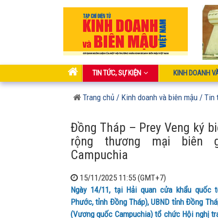
TIN TỨC, SỰ KIỆN
KINH DOANH V
Trang chủ
/ Kinh doanh và biên mậu
/ Tin 
Đồng Tháp – Prey Veng ký b
rộng thương mại biên 
Campuchia
15/11/2025 11:55 (GMT+7)
Ngày 14/11, tại Hải quan cửa khẩu quốc
Phước, tỉnh Đồng Tháp), UBND tỉnh Đồng Tháp
(Vương quốc Campuchia) tổ chức Hội nghị tra