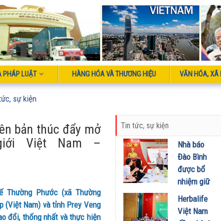
À PHÁP LUẬT
HÀNG HÓA VÀ THƯƠNG HIỆU
VĂN HÓA, XÃ 
tức, sự kiện
Tin tức, sự kiện
iên bản thúc đẩy mở
giới Việt Nam –
Nhà báo
Đào Bình
được bổ
nhiệm giữ
 tế Thường Phước (xã Thường
chức Tổng
Herbalife
 (Việt Nam) và tỉnh Prey Veng
Biên tập
Việt Nam
o đổi, thống nhất và thực hiện
Tạp chí