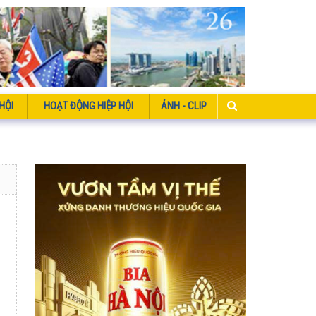
HỘI
HOẠT ĐỘNG HIỆP HỘI
ẢNH - CLIP