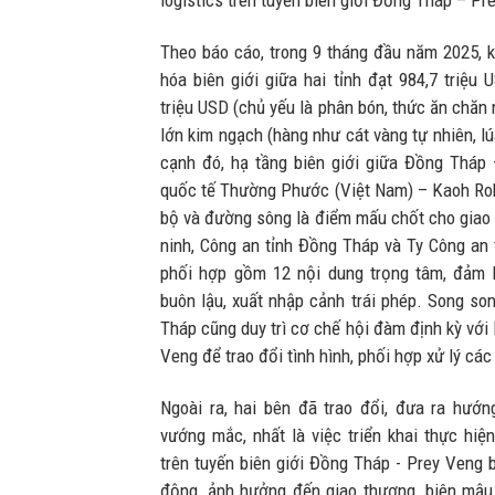
logistics trên tuyến biên giới Đồng Tháp – Pr
Theo báo cáo, trong 9 tháng đầu năm 2025, 
hóa biên giới giữa hai tỉnh đạt 984,7 triệu 
triệu USD (chủ yếu là phân bón, thức ăn chăn 
lớn kim ngạch (hàng như cát vàng tự nhiên, l
cạnh đó, hạ tầng biên giới giữa Đồng Tháp
quốc tế Thường Phước (Việt Nam) – Kaoh Ro
bộ và đường sông là điểm mấu chốt cho giao
ninh, Công an tỉnh Đồng Tháp và Ty Công an 
phối hợp gồm 12 nội dung trọng tâm, đảm b
buôn lậu, xuất nhập cảnh trái phép. Song so
Tháp cũng duy trì cơ chế hội đàm định kỳ với 
Veng để trao đổi tình hình, phối hợp xử lý các
Ngoài ra, hai bên đã trao đổi, đưa ra hướn
vướng mắc, nhất là việc triển khai thực hiệ
trên tuyến biên giới Đồng Tháp - Prey Veng 
động, ảnh hưởng đến giao thương, biên mậu