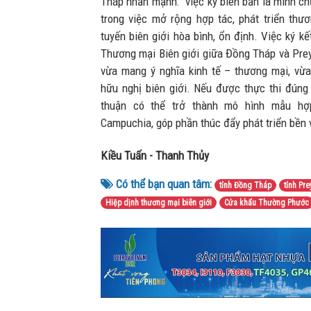
Tháp nhấn mạnh: “việc ký biên bản là minh ch
trong việc mở rộng hợp tác, phát triển thươ
tuyến biên giới hòa bình, ổn định. Việc ký k
Thương mại Biên giới giữa Đồng Tháp và Prey
vừa mang ý nghĩa kinh tế – thương mại, vừa
hữu nghị biên giới. Nếu được thực thi đúng
thuận có thể trở thành mô hình mẫu hợ
Campuchia, góp phần thúc đẩy phát triển bền v
Kiều Tuấn - Thanh Thủy
Có thể bạn quan tâm:
tỉnh Đồng Tháp
tỉnh Pr
Hiệp dịnh thương mại biên giới
Cửa khẩu Thường Phước