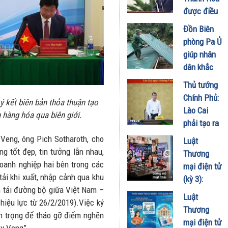
kinh doanh
được điều
xăng dầu
động, bổ
Đồn Biên
29/07/2026
nhiệm giữ
phòng Pa Ủ
chức Thứ
giúp nhân
trưởng
dân khắc
thường
phục hậu
Thủ tướng
trực Bộ
quả sau
Chính Phủ:
Dân tộc và
ý kết biên bản thỏa thuận tạo
mưa lũ
Lào Cai
Tôn giáo
n hàng hóa qua biên giới.
17/07/2026
phải tạo ra
20/07/2026
những
 Veng, ông Pich Sotharoth, cho
Luật
động lực
ềng tốt đẹp, tin tưởng lẫn nhau,
Thương
phát triển
doanh nghiệp hai bên trong các
mại điện tử
mới từ
ải khi xuất, nhập cảnh qua khu
(kỳ 3):
chính lợi
n tải đường bộ giữa Việt Nam –
Chuẩn hóa
Luật
thế của
hiệu lực từ 26/2/2019).Việc ký
Livestream,
Thương
một tỉnh
n trọng để tháo gỡ điểm nghẽn
tiếp thị liên
mại điện tử
biên giới