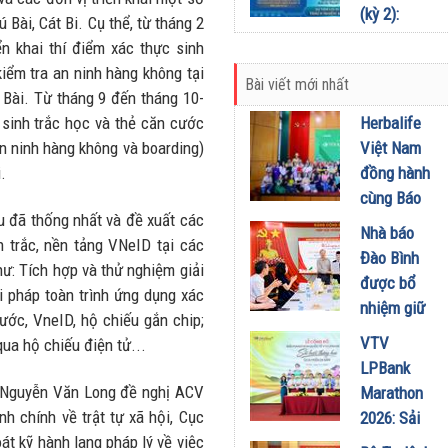
kết và quản
(kỳ 2):
 Bài, Cát Bi. Cụ thể, từ tháng 2
14/07/2026
lý thông
Phân định
n khai thí điểm xác thực sinh
minh trong
trách
iểm tra an ninh hàng không tại
kỷ nguyên
Bài viết mới nhất
nhiệm chủ
 Bài. Từ tháng 9 đến tháng 10-
số
quản nền
c sinh trắc học và thẻ căn cước
Herbalife
03/07/2026
tảng để
an ninh hàng không và boarding)
Việt Nam
bảo vệ
.
đồng hành
người tiêu
cùng Báo
dùng
ểu đã thống nhất và đề xuất các
Sức khỏe
Nhà báo
02/07/2026
h trắc, nền tảng VNeID tại các
và Đời
Đào Bình
hư: Tích hợp và thử nghiệm giải
sống tổ
được bổ
ải pháp toàn trình ứng dụng xác
chức Cuộc
nhiệm giữ
ước, VneID, hộ chiếu gắn chip;
thi “Tôi
chức Tổng
VTV
qua hộ chiếu điện tử...
Khỏe Đẹp
Biên tập
LPBank
Hơn” lần
Tạp chí
g Nguyễn Văn Long đề nghị ACV
Marathon
thứ 5 để
Doanh
nh chính về trật tự xã hội, Cục
2026: Sải
khuyến
nghiệp và
át kỹ hành lang pháp lý về việc
bước qua