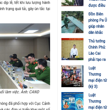
 dịp lễ, tết khi lưu lượng hành
kinh doanh
được điều
h trạng quá tải, gây ùn tắc tại
xăng dầu
động, bổ
Đồn Biên
29/07/2026
nhiệm giữ
phòng Pa Ủ
chức Thứ
giúp nhân
trưởng
dân khắc
thường
phục hậu
Thủ tướng
trực Bộ
quả sau
Chính Phủ:
Dân tộc và
mưa lũ
Lào Cai
Tôn giáo
17/07/2026
phải tạo ra
20/07/2026
những
Luật
động lực
Thương
phát triển
mại điện tử
mới từ
(kỳ 3):
chính lợi
uổi làm việc. Ảnh: CAND
Chuẩn hóa
Luật
thế của
Livestream,
Thương
một tỉnh
không đã phối hợp với Cục Cảnh
tiếp thị liên
mại điện tử
biên giới
 và các đơn vị triển khai một số