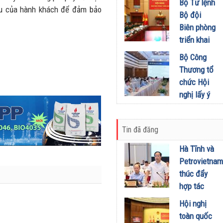
khích mọi
Bộ Tư lệnh
Đầu tư
liệu của hành khách để đảm bảo
miền Di
người trở
Bộ đội
01/08/2026
sản, lan
thành
Biên phòng
tỏa giá trị
phiên bản
triển khai
du lịch
tốt hơn của
phương
Bộ Công
xanh
chính mình
hướng,
Thương tổ
31/07/2026
01/08/2026
nhiệm vụ
chức Hội
trọng tâm
nghị lấy ý
tháng
kiến dự
8/2026
thảo Nghị
31/07/2026
Tin đã đăng
định về
kinh doanh
Hà Tĩnh và
xăng dầu
Petrovietnam
29/07/2026
thúc đẩy
hợp tác
phát triển
Hội nghị
trung tâm
toàn quốc