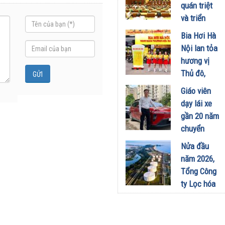
công
quán triệt
nghiệp -
và triển
năng lượng
khai thực
Bia Hơi Hà
sinh thái
hiện Nghị
Nội lan tỏa
tại Vũng
quyết Hội
hương vị
Áng
nghị Trung
Thủ đô,
29/07/2026
ương 3
khuấy động
Giáo viên
29/07/2026
mùa hè tại
dạy lái xe
TP. Hồ Chí
gần 20 năm
Minh
chuyển
18/07/2026
sang dùng
Nửa đầu
Limo
năm 2026,
Green: Tôi
Tổng Công
đã hiểu vì
ty Lọc hóa
sao xe điện
dầu Việt
ngày càng
Nam lập kỷ
xuất hiện
lục sản