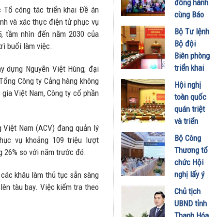
đồng hành
 Tổ công tác triển khai Đề án
Doanh
cùng Báo
anh và xác thực điện tử phục vụ
nghiệp và
Sức khỏe
Bộ Tư lệnh
5, tầm nhìn đến năm 2030 của
Đầu tư
và Đời
Bộ đội
ì buổi làm việc.
01/08/2026
sống tổ
Biên phòng
chức Cuộc
triển khai
y dựng Nguyễn Việt Hùng; đại
thi “Tôi
phương
, Tổng Công ty Cảng hàng không
Hội nghị
Khỏe Đẹp
hướng,
gia Việt Nam, Công ty cổ phần
toàn quốc
Hơn” lần
nhiệm vụ
quán triệt
thứ 5 để
trọng tâm
và triển
khuyến
g Việt Nam (ACV) đang quản lý
tháng
khai thực
khích mọi
Bộ Công
ục vụ khoảng 109 triệu lượt
8/2026
hiện Nghị
người trở
Thương tổ
ng 26% so với năm trước đó.
31/07/2026
quyết Hội
thành
chức Hội
nghị Trung
phiên bản
nghị lấy ý
i các khâu làm thủ tục sẵn sàng
ương 3
tốt hơn của
kiến dự
 lên tàu bay. Việc kiểm tra theo
Chủ tịch
29/07/2026
chính mình
thảo Nghị
.
UBND tỉnh
01/08/2026
định về
Thanh Hóa