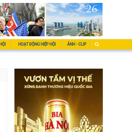
HỘI
HOẠT ĐỘNG HIỆP HỘI
ẢNH - CLIP