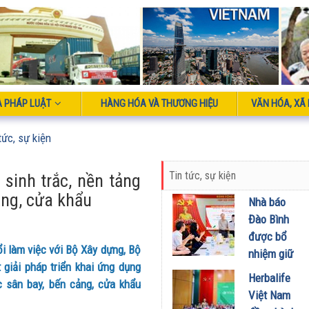
À PHÁP LUẬT
HÀNG HÓA VÀ THƯƠNG HIỆU
VĂN HÓA, XÃ 
tức, sự kiện
Tin tức, sự kiện
sinh trắc, nền tảng
ảng, cửa khẩu
Nhà báo
Đào Bình
được bổ
ổi làm việc với Bộ Xây dựng, Bộ
nhiệm giữ
 giải pháp triển khai ứng dụng
chức Tổng
Herbalife
c sân bay, bến cảng, cửa khẩu
Biên tập
Việt Nam
Tạp chí