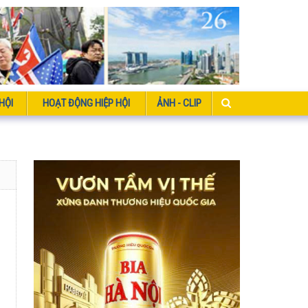
HỘI
HOẠT ĐỘNG HIỆP HỘI
ẢNH - CLIP