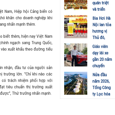
công
quán triệt
nghiệp -
và triển
iệt Nam, Hiệp hội Cảng biển có
năng lượng
khai thực
khó khăn cho doanh nghiệp khi
Bia Hơi Hà
sinh thái
hiện Nghị
Trang nhấn mạnh thêm.
Nội lan tỏa
tại Vũng
quyết Hội
hương vị
Áng
nghị Trung
 biết thêm, hiện nay Việt Nam
Thủ đô,
29/07/2026
ương 3
 chính ngạch sang Trung Quốc,
khuấy động
Giáo viên
29/07/2026
vào xuất khẩu theo đường tiểu
mùa hè tại
dạy lái xe
TP. Hồ Chí
gần 20 năm
Minh
chuyển
n nhận, đầu tư của người sản
18/07/2026
sang dùng
ị trường lớn. "Chỉ khi nào các
Nửa đầu
Limo
, có trách nhiệm phối hợp với
năm 2026,
Green: Tôi
ạt tiêu chuẩn thị trường xuất
Tổng Công
đã hiểu vì
 được", Thứ trưởng nhấn mạnh.
ty Lọc hóa
sao xe điện
dầu Việt
ngày càng
Nam lập kỷ
xuất hiện
lục sản