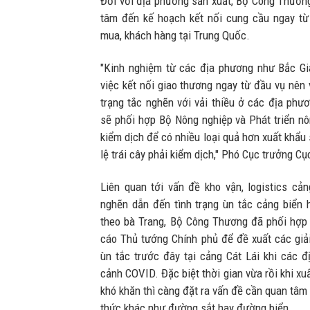
Đối với địa phương sản xuất, Bộ Công Thươn
tâm đến kế hoạch kết nối cung cầu ngay từ 
mua, khách hàng tại Trung Quốc.
"Kinh nghiệm từ các địa phương như Bắc Gi
việc kết nối giao thương ngay từ đầu vụ nên 
trạng tắc nghẽn với vải thiều ở các địa ph
sẽ phối hợp Bộ Nông nghiệp và Phát triển nô
kiểm dịch để có nhiều loại quả hơn xuất khẩu
lệ trái cây phải kiểm dịch," Phó Cục trưởng C
Liên quan tới vấn đề kho vận, logistics cả
nghẽn dẫn đến tình trạng ùn tắc cảng biển h
theo bà Trang, Bộ Công Thương đã phối hợp 
cáo Thủ tướng Chính phủ để đề xuất các giả
ùn tắc trước đây tại cảng Cát Lái khi các đ
cảnh COVID. Đặc biệt thời gian vừa rồi khi x
khó khăn thì càng đặt ra vấn đề cần quan tâm
thức khác như đường sắt hay đường biển.