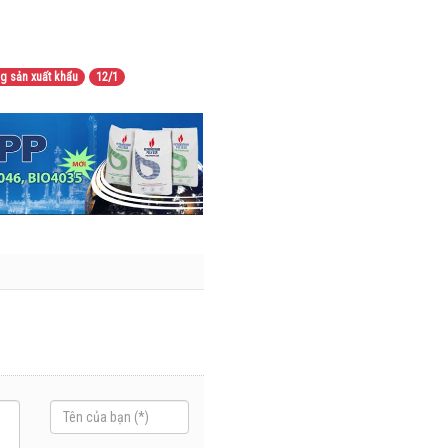
nhiều trên
lượng và
đường
doanh thu
28/07/2026
27/07/2026
g sản xuất khẩu
12/1