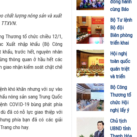
đồng hành
Doanh
cùng Báo
nghiệp và
o chất lượng nông sản và xuất
Sức khỏe
Bộ Tư lệnh
Đầu tư
: TTXVN.
và Đời
Bộ đội
01/08/2026
sống tổ
Biên phòng
ng Thương tổ chức chiều 12/1,
chức Cuộc
triển khai
ục Xuất nhập khẩu (Bộ Công
thi “Tôi
phương
 khẩu, trước hết, nguyên nhân
Hội nghị
Khỏe Đẹp
hướng,
dừng thông quan ở hầu hết các
toàn quốc
Hơn” lần
nhiệm vụ
h giao nhận kiểm soát chặt chẽ
quán triệt
thứ 5 để
trọng tâm
và triển
khuyến
tháng
khai thực
khích mọi
Bộ Công
8/2026
 bệnh khó khăn nhưng với sự vào
hiện Nghị
người trở
Thương tổ
khẩu nông sản sang Trung Quốc
31/07/2026
quyết Hội
thành
chức Hội
 bệnh COVID-19 bùng phát phía
nghị Trung
phiên bản
nghị lấy ý
dù đã có nỗ lực giao thiệp với
ương 3
tốt hơn của
kiến dự
nhưng phía bạn đã có các giải
Chủ tịch
29/07/2026
chính mình
thảo Nghị
 Trang cho hay.
UBND tỉnh
01/08/2026
định về
Thanh Hóa