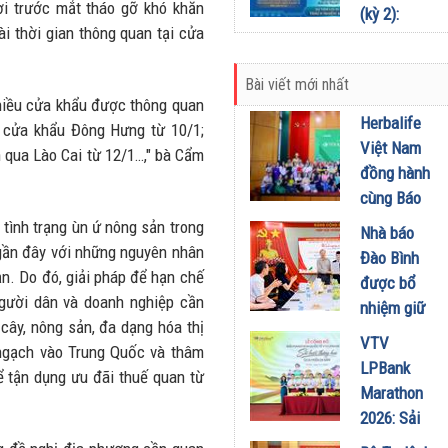
kết và quản
hời trước mắt tháo gỡ khó khăn
(kỳ 2):
14/07/2026
lý thông
ài thời gian thông quan tại cửa
Phân định
minh trong
trách
kỷ nguyên
Bài viết mới nhất
nhiệm chủ
số
 nhiều cửa khẩu được thông quan
quản nền
Herbalife
ở cửa khẩu Đông Hưng từ 10/1;
03/07/2026
tảng để
Việt Nam
 qua Lào Cai từ 12/1…," bà Cẩm
bảo vệ
đồng hành
người tiêu
cùng Báo
dùng
Sức khỏe
tình trạng ùn ứ nông sản trong
Nhà báo
02/07/2026
và Đời
 gần đây với những nguyên nhân
Đào Bình
sống tổ
ản. Do đó, giải pháp để hạn chế
được bổ
chức Cuộc
người dân và doanh nghiệp cần
nhiệm giữ
thi “Tôi
cây, nông sản, đa dạng hóa thị
chức Tổng
VTV
Khỏe Đẹp
 ngạch vào Trung Quốc và thâm
Biên tập
LPBank
Hơn” lần
ể tận dụng ưu đãi thuế quan từ
Tạp chí
Marathon
thứ 5 để
Doanh
2026: Sải
khuyến
nghiệp và
bước qua