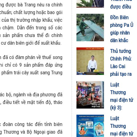
kinh doanh
ũng được bà Trang nêu ra chính
được điều
xăng dầu
 chuẩn; chất lượng hoặc bao gói
động, bổ
Đồn Biên
của thị trường nhập khẩu; việc
29/07/2026
nhiệm giữ
phòng Pa Ủ
òn chậm. Dẫn đến trong số các
chức Thứ
giúp nhân
u sản phẩm chưa thể đi chính
trưởng
dân khắc
cư dân biên giới để xuất khẩu.
thường
phục hậu
Thủ tướng
trực Bộ
quả sau
m đã có đàm phán về thuế song
Chính Phủ:
Dân tộc và
mưa lũ
hi chỉ có 9 sản phẩm đáp ứng
Lào Cai
Tôn giáo
17/07/2026
n phẩm trái cây xuất sang Trung
phải tạo ra
20/07/2026
những
Luật
động lực
Thương
các bộ, ngành và địa phương đã
phát triển
mại điện tử
 điều tiết về mặt tiến độ, tháo
mới từ
(kỳ 3):
chính lợi
Chuẩn hóa
Luật
thế của
Livestream,
 đoàn công tác đến tỉnh biên
Thương
một tỉnh
tiếp thị liên
ng Thương và Bộ Ngoại giao đã
mại điện tử
biên giới