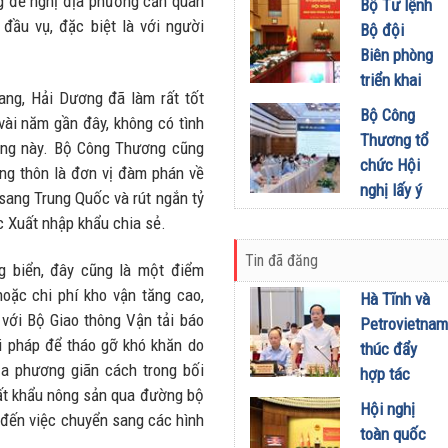
khích mọi
g đề nghị địa phương cần quan
Bộ Tư lệnh
Đầu tư
miền Di
người trở
đầu vụ, đặc biệt là với người
Bộ đội
01/08/2026
sản, lan
thành
Biên phòng
tỏa giá trị
phiên bản
triển khai
du lịch
ang, Hải Dương đã làm rất tốt
tốt hơn của
phương
Bộ Công
xanh
vài năm gần đây, không có tình
chính mình
hướng,
Thương tổ
ương này. Bộ Công Thương cũng
31/07/2026
01/08/2026
nhiệm vụ
chức Hội
ng thôn là đơn vị đàm phán về
trọng tâm
nghị lấy ý
 sang Trung Quốc và rút ngắn tỷ
tháng
kiến dự
ục Xuất nhập khẩu chia sẻ.
8/2026
thảo Nghị
31/07/2026
Tin đã đăng
định về
ng biển, đây cũng là một điểm
kinh doanh
oặc chi phí kho vận tăng cao,
Hà Tĩnh và
xăng dầu
với Bộ Giao thông Vận tải báo
Petrovietnam
29/07/2026
i pháp để tháo gỡ khó khăn do
thúc đẩy
ịa phương giãn cách trong bối
hợp tác
uất khẩu nông sản qua đường bộ
phát triển
Hội nghị
 đến việc chuyển sang các hình
trung tâm
toàn quốc