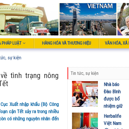
À PHÁP LUẬT
HÀNG HÓA VÀ THƯƠNG HIỆU
VĂN HÓA, XÃ 
tức, sự kiện
Tin tức, sự kiện
về tình trạng nông
Tết
Nhà báo
Đào Bình
được bổ
 Cục Xuất nhập khẩu (Bộ Công
nhiệm giữ
đoạn cận Tết xảy ra trong nhiều
chức Tổng
Herbalife
 còn có những nguyên nhân đến
Biên tập
Việt Nam
Tạp chí