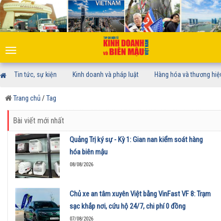
Toggle
navigation
Tin tức, sự kiện
Kinh doanh và pháp luật
Hàng hóa và thương hiệ
Trang chủ
/
Tag
Bài viết mới nhất
Quảng Trị ký sự - Kỳ 1: Gian nan kiểm soát hàng
hóa biên mậu
08/08/2026
Chủ xe an tâm xuyên Việt bằng VinFast VF 8: Trạm
sạc khắp nơi, cứu hộ 24/7, chi phí 0 đồng
07/08/2026