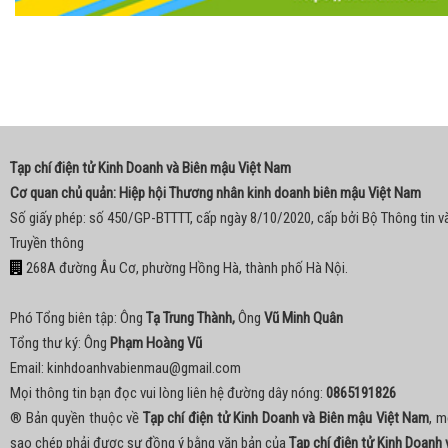
Tạp chí điện tử Kinh Doanh và Biên mậu Việt Nam
Cơ quan chủ quản: Hiệp hội Thương nhân kinh doanh biên mậu Việt Nam
Số giấy phép: số 450/GP-BTTTT, cấp ngày 8/10/2020, cấp bởi Bộ Thông tin v
Truyền thông
268A đường Âu Cơ, phường Hồng Hà, thành phố Hà Nội.
Phó Tổng biên tập: Ông
Tạ Trung Thành,
Ông
Vũ Minh Quân
Tổng thư ký: Ông
Phạm Hoàng Vũ
Email:
kinhdoanhvabienmau@gmail.com
Mọi thông tin bạn đọc vui lòng liên hệ đường dây nóng:
0865191826
® Bản quyền thuộc về
Tạp chí điện tử Kinh Doanh và Biên mậu Việt Nam
, m
sao chép phải được sự đồng ý bằng văn bản của
Tạp chí điện tử Kinh Doanh 