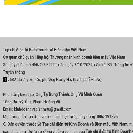
Tạp chí điện tử Kinh Doanh và Biên mậu Việt Nam
Cơ quan chủ quản: Hiệp hội Thương nhân kinh doanh biên mậu Việt Nam
Số giấy phép: số 450/GP-BTTTT, cấp ngày 8/10/2020, cấp bởi Bộ Thông tin v
Truyền thông
268A đường Âu Cơ, phường Hồng Hà, thành phố Hà Nội.
Phó Tổng biên tập: Ông
Tạ Trung Thành,
Ông
Vũ Minh Quân
Tổng thư ký: Ông
Phạm Hoàng Vũ
Email:
kinhdoanhvabienmau@gmail.com
Mọi thông tin bạn đọc vui lòng liên hệ đường dây nóng:
0865191826
® Bản quyền thuộc về
Tạp chí điện tử Kinh Doanh và Biên mậu Việt Nam
, m
sao chép phải được sự đồng ý bằng văn bản của
Tạp chí điện tử Kinh Doanh 