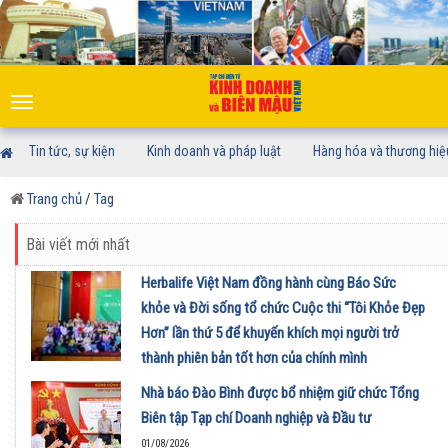
Toggle
navigation
Tin tức, sự kiện
Kinh doanh và pháp luật
Hàng hóa và thương hiệ
Trang chủ
/
Tag
Bài viết mới nhất
Herbalife Việt Nam đồng hành cùng Báo Sức
khỏe và Đời sống tổ chức Cuộc thi “Tôi Khỏe Đẹp
Hơn” lần thứ 5 để khuyến khích mọi người trở
thành phiên bản tốt hơn của chính mình
01/08/2026
Nhà báo Đào Bình được bổ nhiệm giữ chức Tổng
Biên tập Tạp chí Doanh nghiệp và Đầu tư
01/08/2026