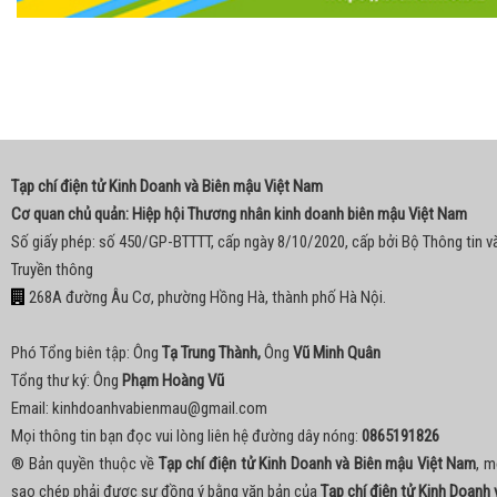
Tạp chí điện tử Kinh Doanh và Biên mậu Việt Nam
Cơ quan chủ quản: Hiệp hội Thương nhân kinh doanh biên mậu Việt Nam
Số giấy phép: số 450/GP-BTTTT, cấp ngày 8/10/2020, cấp bởi Bộ Thông tin v
Truyền thông
268A đường Âu Cơ, phường Hồng Hà, thành phố Hà Nội.
Phó Tổng biên tập: Ông
Tạ Trung Thành,
Ông
Vũ Minh Quân
Tổng thư ký: Ông
Phạm Hoàng Vũ
Email:
kinhdoanhvabienmau@gmail.com
Mọi thông tin bạn đọc vui lòng liên hệ đường dây nóng:
0865191826
® Bản quyền thuộc về
Tạp chí điện tử Kinh Doanh và Biên mậu Việt Nam
, m
sao chép phải được sự đồng ý bằng văn bản của
Tạp chí điện tử Kinh Doanh 