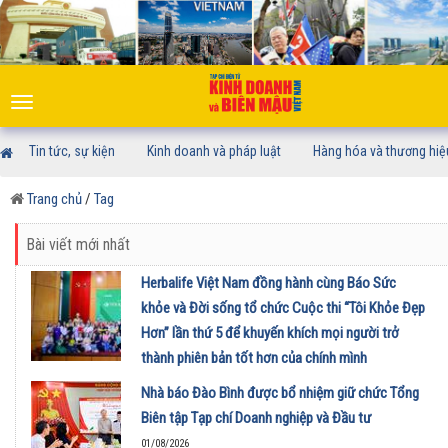
Toggle
navigation
Tin tức, sự kiện
Kinh doanh và pháp luật
Hàng hóa và thương hiệ
Trang chủ
/
Tag
Bài viết mới nhất
Herbalife Việt Nam đồng hành cùng Báo Sức
khỏe và Đời sống tổ chức Cuộc thi “Tôi Khỏe Đẹp
Hơn” lần thứ 5 để khuyến khích mọi người trở
thành phiên bản tốt hơn của chính mình
01/08/2026
Nhà báo Đào Bình được bổ nhiệm giữ chức Tổng
Biên tập Tạp chí Doanh nghiệp và Đầu tư
01/08/2026