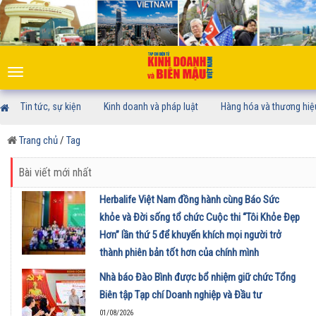
Toggle
navigation
Tin tức, sự kiện
Kinh doanh và pháp luật
Hàng hóa và thương hiệ
Trang chủ
/
Tag
Bài viết mới nhất
Herbalife Việt Nam đồng hành cùng Báo Sức
khỏe và Đời sống tổ chức Cuộc thi “Tôi Khỏe Đẹp
Hơn” lần thứ 5 để khuyến khích mọi người trở
thành phiên bản tốt hơn của chính mình
01/08/2026
Nhà báo Đào Bình được bổ nhiệm giữ chức Tổng
Biên tập Tạp chí Doanh nghiệp và Đầu tư
01/08/2026