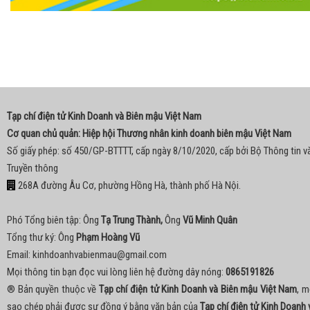
Tạp chí điện tử Kinh Doanh và Biên mậu Việt Nam
Cơ quan chủ quản: Hiệp hội Thương nhân kinh doanh biên mậu Việt Nam
Số giấy phép: số 450/GP-BTTTT, cấp ngày 8/10/2020, cấp bởi Bộ Thông tin v
Truyền thông
268A đường Âu Cơ, phường Hồng Hà, thành phố Hà Nội.
Phó Tổng biên tập: Ông
Tạ Trung Thành,
Ông
Vũ Minh Quân
Tổng thư ký: Ông
Phạm Hoàng Vũ
Email:
kinhdoanhvabienmau@gmail.com
Mọi thông tin bạn đọc vui lòng liên hệ đường dây nóng:
0865191826
® Bản quyền thuộc về
Tạp chí điện tử Kinh Doanh và Biên mậu Việt Nam
, m
sao chép phải được sự đồng ý bằng văn bản của
Tạp chí điện tử Kinh Doanh 