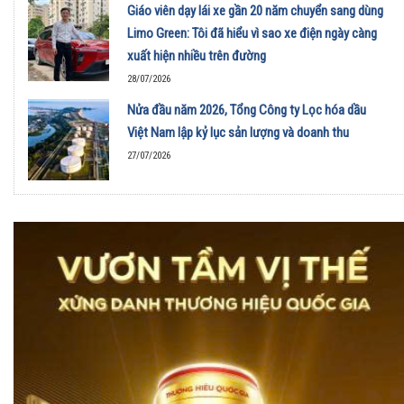
Giáo viên dạy lái xe gần 20 năm chuyển sang dùng
Limo Green: Tôi đã hiểu vì sao xe điện ngày càng
xuất hiện nhiều trên đường
28/07/2026
Nửa đầu năm 2026, Tổng Công ty Lọc hóa dầu
Việt Nam lập kỷ lục sản lượng và doanh thu
27/07/2026