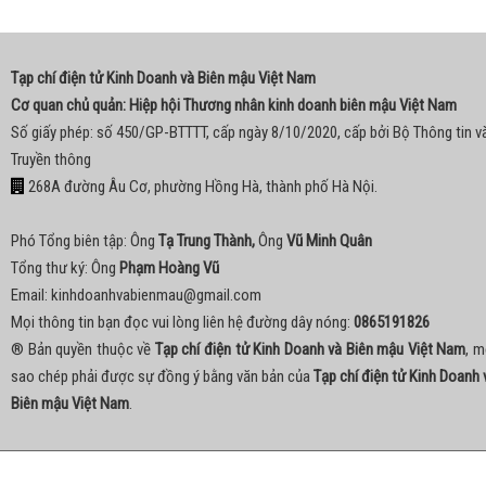
Tạp chí điện tử Kinh Doanh và Biên mậu Việt Nam
Cơ quan chủ quản: Hiệp hội Thương nhân kinh doanh biên mậu Việt Nam
Số giấy phép: số 450/GP-BTTTT, cấp ngày 8/10/2020, cấp bởi Bộ Thông tin v
Truyền thông
268A đường Âu Cơ, phường Hồng Hà, thành phố Hà Nội.
Phó Tổng biên tập: Ông
Tạ Trung Thành,
Ông
Vũ Minh Quân
Tổng thư ký: Ông
Phạm Hoàng Vũ
Email:
kinhdoanhvabienmau@gmail.com
Mọi thông tin bạn đọc vui lòng liên hệ đường dây nóng:
0865191826
® Bản quyền thuộc về
Tạp chí điện tử Kinh Doanh và Biên mậu Việt Nam
, m
sao chép phải được sự đồng ý bằng văn bản của
Tạp chí điện tử Kinh Doanh 
Biên mậu Việt Nam
.