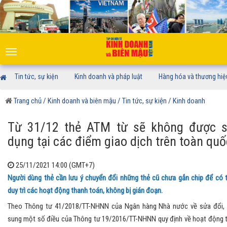
Toggle
navigation
Tin tức, sự kiện
Kinh doanh và pháp luật
Hàng hóa và thương hiệ
Trang chủ
/ Kinh doanh và biên mậu
/ Tin tức, sự kiện
/ Kinh doanh
Từ 31/12 thẻ ATM từ sẽ không được 
dụng tại các điểm giao dịch trên toàn quố
25/11/2021 14:00 (GMT+7)
Người dùng thẻ cần lưu ý chuyển đổi những thẻ cũ chưa gắn chip để có 
duy trì các hoạt động thanh toán, không bị gián đoạn.
Theo Thông tư 41/2018/TT-NHNN của Ngân hàng Nhà nước về sửa đổi,
sung một số điều của Thông tư 19/2016/TT-NHNN quy định về hoạt động 