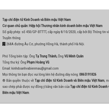
Tạp chí điện tử Kinh Doanh và Biên mậu Việt Nam
Cơ quan chủ quản: Hiệp hội Thương nhân kinh doanh biên mậu Việt Nam
Số giấy phép: số 450/GP-BTTTT, cấp ngày 8/10/2020, cấp bởi Bộ Thông tin v
Truyền thông
268A đường Âu Cơ, phường Hồng Hà, thành phố Hà Nội.
Phó Tổng biên tập: Ông
Tạ Trung Thành,
Ông
Vũ Minh Quân
Tổng thư ký: Ông
Phạm Hoàng Vũ
Email:
kinhdoanhvabienmau@gmail.com
Mọi thông tin bạn đọc vui lòng liên hệ đường dây nóng:
0865191826
® Bản quyền thuộc về
Tạp chí điện tử Kinh Doanh và Biên mậu Việt Nam
, m
sao chép phải được sự đồng ý bằng văn bản của
Tạp chí điện tử Kinh Doanh 
Biên mậu Việt Nam
.