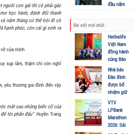
29/08/2024
đầu năm
t người con gái thì cô phải gác
2024 trong
 mơ học hành, đánh đổi thanh
sản xuất
 và năm tháng cứ thế trôi đi cô
Bài viết mới nhất
công
 là hạnh phúc, còn cái gì sinh ra
nghiệp có
Herbalife
nhiều khả
Việt Nam
quan.
 vỡ của mình.
đồng hành
11/05/2024
cùng Báo
 suy sụp lắm, thậm chí còn nghĩ
Sức khỏe
Nhà báo
và Đời
Đào Bình
sống tổ
được bổ
m, yêu thương gia đình đến vậy
chức Cuộc
nhiệm giữ
thi “Tôi
chức Tổng
VTV
Khỏe Đẹp
 nước mắt sau những biến cố của
Biên tập
LPBank
Hơn” lần
t để tôi phấn đấu”
Huyền Trang
Tạp chí
Marathon
thứ 5 để
Doanh
2026: Sải
khuyến
nghiệp và
bước qua