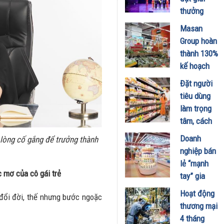
tăng 24%
thưởng
so với cùng
“Sản Phẩm
Masan
kỳ
Vàng Vì
Group hoàn
13/04/2025
Sức Khỏe
thành 130%
Cộng
kế hoạch
Đồng” lần
lợi nhuận
Đặt người
thứ 10 liên
năm 2024,
tiêu dùng
tiếp
Masan
làm trọng
05/02/2025
MEATLife
tâm, cách
đạt lợi
WinCommerc
Doanh
lòng cố gắng để trưởng thành
nhuận sau
sinh lời
nghiệp bán
thuế cả quý
bền vững
lẻ “mạnh
dương
30/08/2024
c mơ của cô gái trẻ
tay” gia
29/10/2024
tăng lợi ích
Hoạt động
đổi đời, thế nhưng bước ngoặc
cho người
thương mại
tiêu dùng
4 tháng