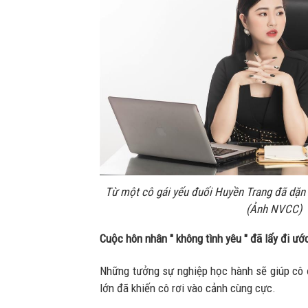
Từ một cô gái yếu đuối Huyền Trang đã dặn 
(Ảnh NVCC)
C
uộc hôn nhân " không tình yêu " đã lấy đi ướ
Những tưởng sự nghiệp học hành sẽ giúp cô 
lớn đã khiến cô rơi vào cảnh cùng cực.