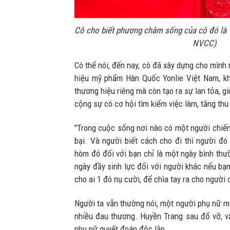
Cô cho biết phương châm sống của cô đó là "
NVCC)
Có thể nói, đến nay, cô đã xây dựng cho mình
hiệu mỹ phẩm Hàn Quốc Yonlie Việt Nam, k
thương hiệu riêng mà còn tạo ra sự lan tỏa, g
cộng sự có cơ hội tìm kiếm việc làm, tăng thu
"Trong cuộc sống nơi nào có một người chiến
bại. Và người biết cách cho đi thì người đó
hôm đó đối với bạn chỉ là một ngày bình thư
ngày đầy sinh lực đối với người khác nếu bạn
cho ai 1 đó nụ cười, để chìa tay ra cho người 
Người ta vẫn thường nói, một người phụ nữ mạ
nhiều đau thương. Huyền Trang sau đổ vỡ, v
phụ nữ quyết đoán độc lập.