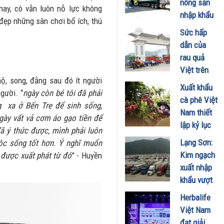
nông sản
nay, cô vẫn luôn nỗ lực không
Retreat
nhập khẩu
ẹp những sân chơi bổ ích, thú
Metropolis
vào Việt
Sức hấp
trên toàn
Nam do
dẫn của
cầu
vướng Nghị
rau quả
16/03/2026
định 46
Việt trên
01/02/2026
ộ, song, đằng sau đó ít người
thị trường
Xuất khẩu
gười. “
ngày còn bé tôi đã phải
tỉ dân
cà phê Việt
 xa ở Bến Tre để sinh sống,
19/11/2025
Nam thiết
gày vất vả cơm áo gạo tiền để
lập kỷ lục
đã ý thức được, mình phải luôn
mới về kim
Lạng Sơn:
ộc sống tốt hơn. Ý nghĩ muốn
ngạch xuất
Kim ngạch
 được xuất phát từ đó
” - Huyền
khẩu
xuất nhập
04/07/2025
khẩu vượt
17,8 tỷ USD
Herbalife
trong quý
Việt Nam
I/2025,
đạt giải