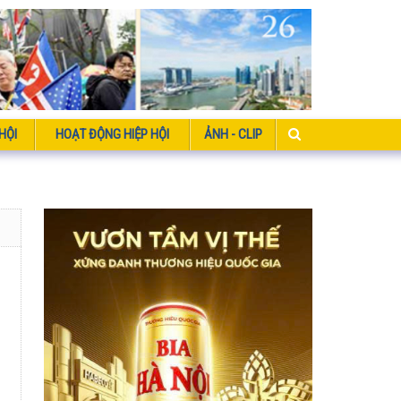
HỘI
HOẠT ĐỘNG HIỆP HỘI
ẢNH - CLIP