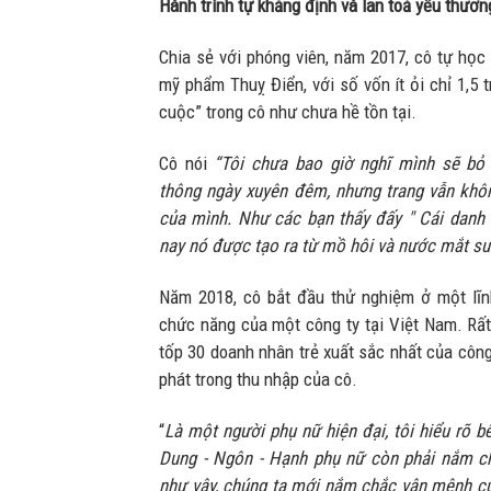
Hành trình tự khẳng định và lan toả yêu thươn
Chia sẻ với phóng viên, năm 2017, cô tự học
mỹ phẩm Thuỵ Điển, với số vốn ít ỏi chỉ 1,5 
cuộc” trong cô như chưa hề tồn tại.
Cô nói
“Tôi chưa bao giờ nghĩ mình sẽ bỏ
thông ngày xuyên đêm, nhưng trang vẫn khô
của mình. Như các bạn thấy đấy " Cái dan
nay nó được tạo ra từ mồ hôi và nước mắt su
Năm 2018, cô bắt đầu thử nghiệm ở một lĩ
chức năng của một công ty tại Việt Nam. Rất
tốp 30 doanh nhân trẻ xuất sắc nhất của công
phát trong thu nhập của cô.
“
Là một người phụ nữ hiện đại, tôi hiểu rõ 
Dung - Ngôn - Hạnh phụ nữ còn phải nắm chắ
như vậy, chúng ta mới nắm chắc vận mệnh c