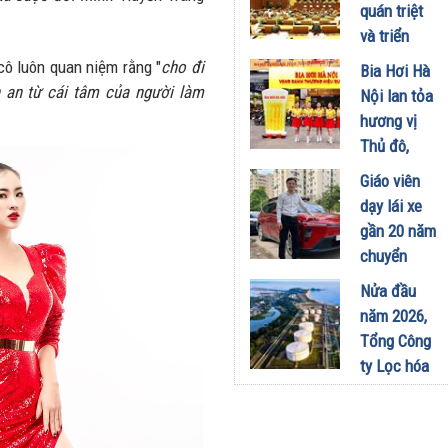
công
quán triệt
nghiệp -
và triển
năng lượng
khai thực
cô luôn quan niệm rằng "
cho đi
Bia Hơi Hà
sinh thái
hiện Nghị
h an từ cái tâm của người làm
Nội lan tỏa
tại Vũng
quyết Hội
hương vị
Áng
nghị Trung
Thủ đô,
29/07/2026
ương 3
khuấy động
Giáo viên
29/07/2026
mùa hè tại
dạy lái xe
TP. Hồ Chí
gần 20 năm
Minh
chuyển
18/07/2026
sang dùng
Nửa đầu
Limo
năm 2026,
Green: Tôi
Tổng Công
đã hiểu vì
ty Lọc hóa
sao xe điện
dầu Việt
ngày càng
Nam lập kỷ
xuất hiện
lục sản