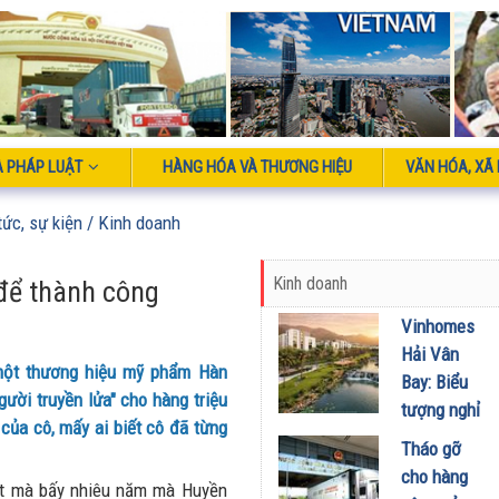
À PHÁP LUẬT
HÀNG HÓA VÀ THƯƠNG HIỆU
VĂN HÓA, XÃ 
tức, sự kiện
/ Kinh doanh
Kinh doanh
để thành công
Vinhomes
Hải Vân
một thương hiệu mỹ phẩm Hàn
Bay: Biểu
gười truyền lửa" cho hàng triệu
tượng nghỉ
 của cô, mấy ai biết cô đã từng
dưỡng mới
Tháo gỡ
đón đầu xu
cho hàng
kết mà bấy nhiêu năm mà Huyền
hướng