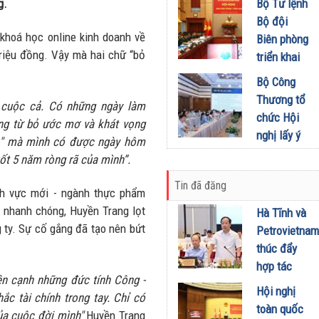
khích mọi
g.
Bộ Tư lệnh
Đầu tư
miền Di
người trở
Bộ đội
01/08/2026
sản, lan
thành
 khoá học online kinh doanh về
Biên phòng
tỏa giá trị
phiên bản
triệu đồng. Vậy mà hai chữ “bỏ
triển khai
du lịch
tốt hơn của
phương
Bộ Công
xanh
chính mình
hướng,
Thương tổ
 cuộc cả. Có những ngày làm
31/07/2026
01/08/2026
nhiệm vụ
chức Hội
ng từ bỏ ước mơ và khát vọng
trọng tâm
nghị lấy ý
h " mà mình có được ngày hôm
tháng
kiến dự
ốt 5 năm ròng rã của mình”.
8/2026
thảo Nghị
31/07/2026
Tin đã đăng
định về
nh vực mới - ngành thực phẩm
kinh doanh
 nhanh chóng, Huyền Trang lọt
Hà Tĩnh và
xăng dầu
 ty. Sự cố gắng đã tạo nên bứt
Petrovietnam
29/07/2026
thúc đẩy
hợp tác
bên cạnh những đức tính Công -
phát triển
Hội nghị
c tài chính trong tay. Chỉ có
trung tâm
toàn quốc
ủa cuộc đời mình"
Huyền Trang