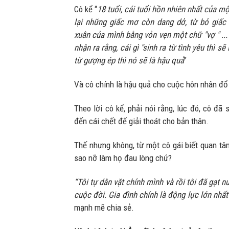
Cô kể “
18 tuổi, cái tuổi hồn nhiên nhất của mộ
lại những giấc mơ còn dang dở, từ bỏ giấc
xuân của mình bằng vỏn vẹn một chữ "vợ " ...
nhận ra rằng, cái gì "sinh ra từ tình yêu thì sẽ
từ gượng ép thì nó sẽ là hậu quả
"
Và cô chính là hậu quả cho cuộc hôn nhân đổ
Theo lời cô kể, phải nói rằng, lúc đó, cô đã
đến cái chết để giải thoát cho bản thân.
Thế nhưng không, từ một cô gái biết quan tâ
sao nỡ làm họ đau lòng chứ?
“Tôi tự dằn vặt chính mình và rồi tôi đã gạt
cuộc đời. Gia đình chính là động lực lớn nhấ
mạnh mẽ chia sẻ.