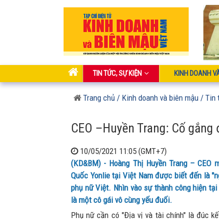
TIN TỨC, SỰ KIỆN
KINH DOANH V
Trang chủ
/ Kinh doanh và biên mậu
/ Tin 
CEO –Huyền Trang: Cố gắng 
10/05/2021 11:05 (GMT+7)
(KD&BM) - Hoàng Thị Huyền Trang – CEO 
Quốc Yonlie tại Việt Nam được biết đến là "n
phụ nữ Việt. Nhìn vào sự thành công hiện tại
là một cô gái vô cùng yếu đuối.
Phụ nữ cần có "Địa vị và tài chính" là đúc 