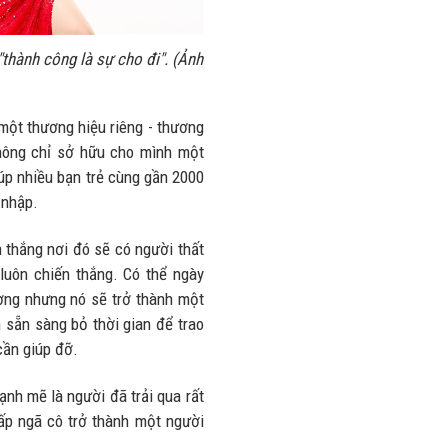
nhiều trên
lượng và
đường
doanh thu
thành công là sự cho đi". (Ảnh
28/07/2026
27/07/2026
 một thương hiệu riêng - thương
hông chỉ sở hữu cho mình một
iúp nhiều bạn trẻ cùng gần 2000
 nhập.
 thắng nơi đó sẽ có người thất
 luôn chiến thắng. Có thể ngày
ờng nhưng nó sẽ trở thành một
 sẵn sàng bỏ thời gian để trao
cần giúp đỡ.
nh mẽ là người đã trải qua rất
ấp ngã cô trở thành một người