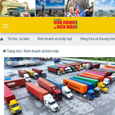
Toggle
navigation
Tin tức, sự kiện
Kinh doanh và pháp luật
Hàng hóa và thương hiệ
Trang chủ
/ Kinh doanh và biên mậu