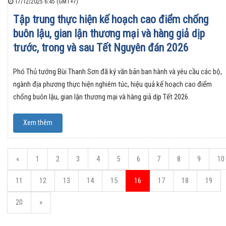
17/12/2025 6:45 (GMT+7)
Tập trung thực hiện kế hoạch cao điểm chống
buôn lậu, gian lận thương mại và hàng giả dịp
trước, trong và sau Tết Nguyên đán 2026
Phó Thủ tướng Bùi Thanh Sơn đã ký văn bản ban hành và yêu cầu các bộ,
ngành địa phương thực hiện nghiêm túc, hiệu quả kế hoạch cao điểm
chống buôn lậu, gian lận thương mại và hàng giả dịp Tết 2026.
Xem thêm
«
1
2
3
4
5
6
7
8
9
10
11
12
13
14
15
16
17
18
19
20
»