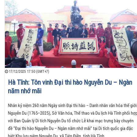
17/12/2025 17:50 (GMT+7)
Hà Tĩnh: Tôn vinh Đại thi hào Nguyễn Du – Ngàn
năm nhớ mãi
Nhân kỷ niệm 260 năm Ngày sinh Đại thi hào – Danh nhân văn hóa thế giới
Nguyễn Du (1765–2025), Sở Văn hóa, Thể thao và Du lịch Hà Tĩnh phối hợ
với Ban Quản lý Di tích Nguyễn Du tổ chức Lễ khai mạc trưng bày chuyên
đề “Đại thi hào Nguyễn Du – Ngàn năm nhớ mãi” tại Di tích quốc gia đặc
biệt Khu lưu niệm Nguyễn Du, xã Tiên Điền, tỉnh Hà Tĩnh.