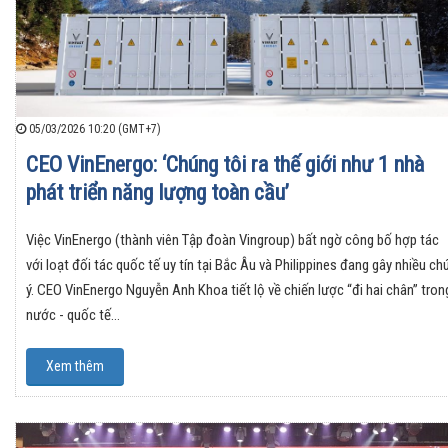
05/03/2026 10:20 (GMT+7)
CEO VinEnergo: ‘Chúng tôi ra thế giới như 1 nhà
phát triển năng lượng toàn cầu’
Việc VinEnergo (thành viên Tập đoàn Vingroup) bất ngờ công bố hợp tác
với loạt đối tác quốc tế uy tín tại Bắc Âu và Philippines đang gây nhiều ch
ý. CEO VinEnergo Nguyễn Anh Khoa tiết lộ về chiến lược “đi hai chân” tron
nước - quốc tế…
Xem thêm