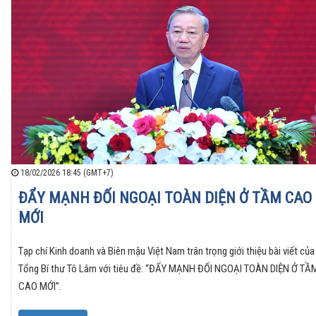
18/02/2026 18:45 (GMT+7)
ĐẨY MẠNH ĐỐI NGOẠI TOÀN DIỆN Ở TẦM CAO
MỚI
Tạp chí Kinh doanh và Biên mậu Việt Nam trân trọng giới thiệu bài viết của
Tổng Bí thư Tô Lâm với tiêu đề: “ĐẨY MẠNH ĐỐI NGOẠI TOÀN DIỆN Ở TẦ
CAO MỚI”.