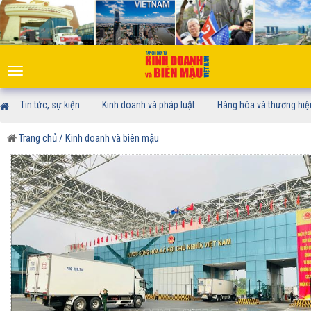
Toggle
navigation
Tin tức, sự kiện
Kinh doanh và pháp luật
Hàng hóa và thương hiệ
Trang chủ
/ Kinh doanh và biên mậu