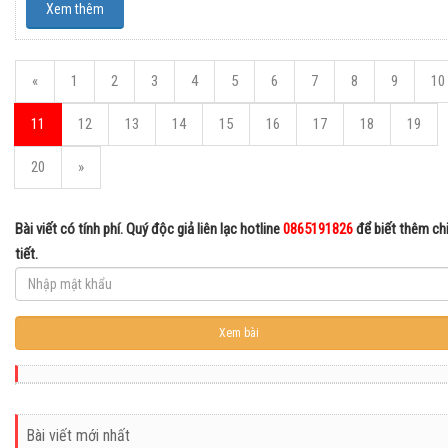
Xem thêm
«
1
2
3
4
5
6
7
8
9
10
11
12
13
14
15
16
17
18
19
20
»
Bài viết có tính phí. Quý độc giả liên lạc hotline
0865191826
để biết thêm ch
tiết.
Bài viết mới nhất