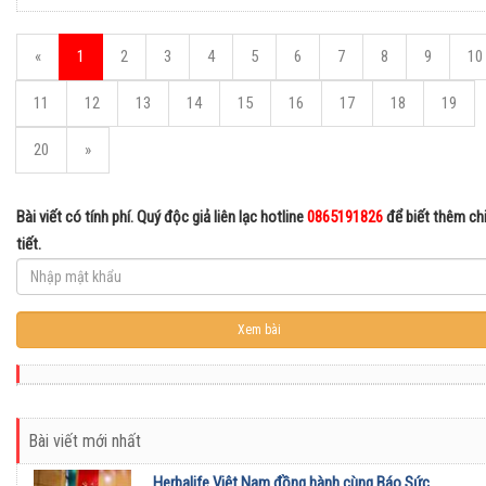
«
1
2
3
4
5
6
7
8
9
10
11
12
13
14
15
16
17
18
19
20
»
Bài viết có tính phí. Quý độc giả liên lạc hotline
0865191826
để biết thêm ch
tiết.
Bài viết mới nhất
Herbalife Việt Nam đồng hành cùng Báo Sức