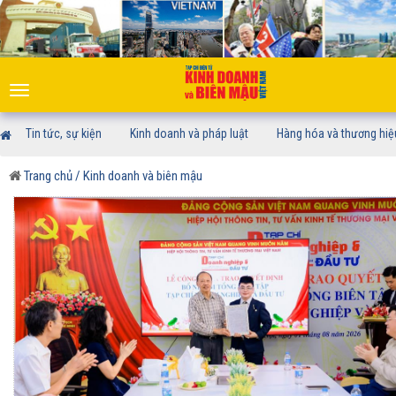
Toggle
navigation
Tin tức, sự kiện
Kinh doanh và pháp luật
Hàng hóa và thương hiệ
Trang chủ
/ Kinh doanh và biên mậu