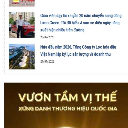
Giáo viên dạy lái xe gần 20 năm chuyển sang dùng
Limo Green: Tôi đã hiểu vì sao xe điện ngày càng
xuất hiện nhiều trên đường
28/07/2026
Nửa đầu năm 2026, Tổng Công ty Lọc hóa dầu
Việt Nam lập kỷ lục sản lượng và doanh thu
27/07/2026