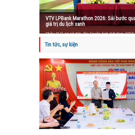
Bộ Tư lệnh Bộ đội Biên phòng triển khai
trọng tâm tháng 8/2026
Sáng 31/7, tại Hà Nội, Trung tướng Vũ Trung Kiên, Ủy
Đảng, Ủy viên Quân ủy Trung ương, Tư lệnh Bộ đội Biên 
Tin tức, sự kiện
Bộ Tư lệnh Bộ đội Biên phòng tháng 7/2026, nhằm đánh 
công tác Biên phòng tháng 7 và triển khai phương hư
8/2026.