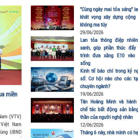
"Cùng ngày mai tỏa sáng" la
khát vọng xây dựng cộng
không ma túy
29/06/2026
Lan tỏa thông điệp nhiên
xanh, góp phần thúc đẩy
trình đưa xăng E10 vào
sống
19/06/2026
Kinh tế báo chí trong kỷ n
số: Cơ hội nào cho các tạ
chuyên ngành?
ua miền
19/06/2026
Tân Hoàng Minh và hành 
chế tác bất động sản bằng
 Nam (VTV)
thần của người nghệ nhân
 Việt Nam
12/06/2026
cùng UBND
Tháng 6 này, nhà mình có hẹ