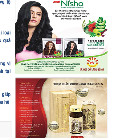
vụ lộ
 loại
u quả
ng vị
è tại
 giúp
ùa hè