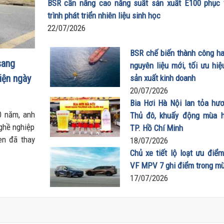
BSR cần nâng cao năng suất sản xuất E100 phục 
trình phát triển nhiên liệu sinh học
22/07/2026
BSR chế biến thành công hai
sang
nguyên liệu mới, tối ưu hiệ
iện ngày
sản xuất kinh doanh
20/07/2026
Bia Hơi Hà Nội lan tỏa hươ
0 năm, anh
Thủ đô, khuấy động mùa h
nghề nghiệp
TP. Hồ Chí Minh
en đã thay
18/07/2026
ông gian 7
Chủ xe tiết lộ loạt ưu điểm
hí sử dụng
VF MPV 7 ghi điểm trong m
 thành “xe
17/07/2026
ọn vẹn nhu