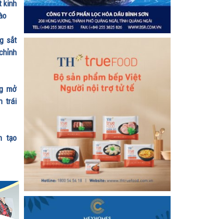
t kinh
ào
g sắt
chỉnh
ng mở
 trái
n tạo