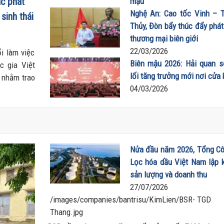
ác phát
mậu
26/03/2026
Nghệ An: Cao tốc Vinh – 
sinh thái
Thủy, Đòn bẩy thúc đẩy phát
thương mại biên giới
22/03/2026
i làm việc
Biên mậu 2026: Hải quan 
c gia Việt
lối tăng trưởng mới nơi cửa
 nhằm trao
04/03/2026
ệp - Năng
thời ký kết
hướng phát
Nửa đầu năm 2026, Tổng Cô
Lọc hóa dầu Việt Nam lập k
sản lượng và doanh thu
27/07/2026
/images/companies/bantrisu/KimLien/BSR- TGD
Thang.jpg