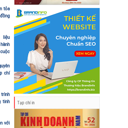
n tỏa
 đồng
 liệu
 hành
 cuộc
guyên
p chí
trình
 tinh
Tạp chí in
Previous
Next
n với