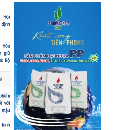
ỷ
 Hội
ị định
h Hóa
m giữ
ực Bộ
ật
 phẩm
i với
n mậu
 kinh