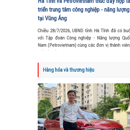
Hà Tĩnh và Petrovietnam thúc đẩy hợp t
triển trung tâm công nghiệp - năng lượng 
tại Vũng Áng
Chiều 28/7/2026, UBND tỉnh Hà Tĩnh đã có buổ
với Tập đoàn Công nghiệp - Năng lượng Quố
Nam (Petrovietnam) cùng các đơn vị thành viên
đổi về Đề án xây dựng Trung tâm Công nghi
lượng sinh thái tại Khu kinh tế Vũng Áng, đồng 
các văn kiện hợp tác quan trọng, mở ra định 
Hàng hóa và thương hiệu
triển mới cho khu vực Bắc Trung Bộ.