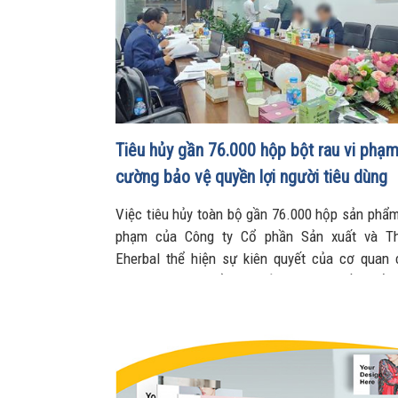
Tiêu hủy gần 76.000 hộp bột rau vi phạm
cường bảo vệ quyền lợi người tiêu dùng
Việc tiêu hủy toàn bộ gần 76.000 hộp sản phẩm
phạm của Công ty Cổ phần Sản xuất và T
Eherbal thể hiện sự kiên quyết của cơ quan
trong công tác kiểm tra, xử lý vi phạm về chất
hóa, tăng cường bảo vệ quyền lợi người tiêu d
gìn môi trường kinh doanh lành mạnh.