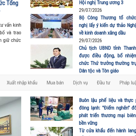
ức Tổng
Hội nghị Trung ương 3
liên kết và quản lý
29/07/2026
thông minh trong k
Bộ Công Thương tổ chức
nguyên số
tư vấn kinh
nghị lấy ý kiến dự thảo Ngh
bố và trao
về kinh doanh xăng dầu
h giữ chức
29/07/2026
Chủ tịch UBND tỉnh Than
được điều động, bổ nhiệ
chức Thứ trưởng thường tr
Dân tộc và Tôn giáo
20/07/2026
Xuất nhập khẩu
Mua bán
Dịch vụ
Đầu tư
Pháp lu
Buôn lậu phế liệu và thực
đông lạnh: "Điểm nghẽn" đố
phát triển thương mại biê
bền vững
27/06/2026
Từ cửa khẩu đến hành lang