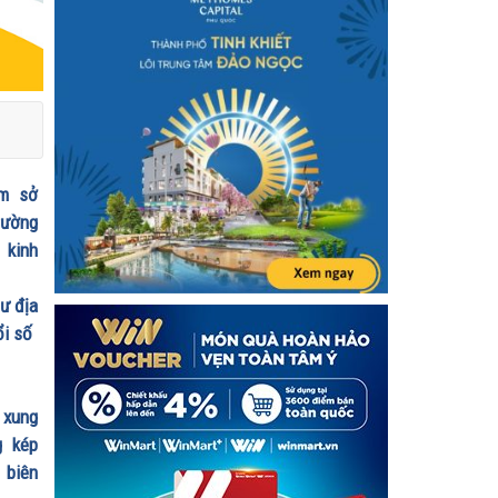
ạm sở
trường
 kinh
ư địa
ổi số
 xung
g kép
 biên