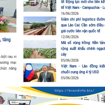
tế: Động lực mới cho liên kế
tế Việt Nam - Campuchia - L
16/06/2026
Giảm chi phí logistics đườn
qua Lào Cai: Cần sớm điều 
giá cước liên vận quốc tế
12/06/2026
, tăng
Mã số vùng trồng: Nền tả
rộng xuất khẩu chính ngạch
cây
 bột rau vi
05/06/2026
hương mại
Việt Nam - Lào đồng kiế
 chức năng
chuỗi cung ứng 4 tỷ USD
 lượng hàng
05/06/2026
ùng và giữ