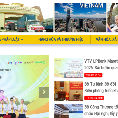
À PHÁP LUẬT
HÀNG HÓA VÀ THƯƠNG HIỆU
VĂN HÓA, XÃ 
VTV LPBank Marat
2026: Sải bước qua
miền Di sản, lan tỏ
Văn hóa xã hội
giá trị du lịch xanh
Bộ Tư lệnh Bộ đội
Biên phòng triển kh
phương hướng, nhi
Tin tức, sự kiện
vụ trọng tâm tháng
Bộ Công Thương tổ
8/2026
chức Hội nghị lấy ý