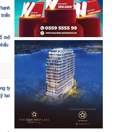
Thanh
 triển
số mở
 khẩu
ng ty
ỷ lục