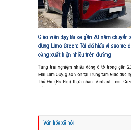
Giáo viên dạy lái xe gần 20 năm chuyển 
dùng Limo Green: Tôi đã hiểu vì sao xe đ
càng xuất hiện nhiều trên đường
Từng trải nghiệm nhiều dòng ô tô trong gần 2
Mai Lâm Quý, giáo viên tại Trung tâm Giáo dục 
Thủ Đô (Hà Nội) thừa nhận, VinFast Limo Gre
đổi hoàn toàn góc nhìn của anh về xe điện. Kh
chỗ rộng rãi, khả năng tăng tốc mượt và chi p
thấp đến khó tin giúp mẫu MPV điện vừa trở
ruột” của anh trong công việc, vừa phục vụ tr
cầu gia đình.
Văn hóa xã hội