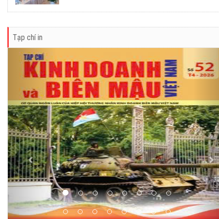
Tạp chí in
Previous
Ne