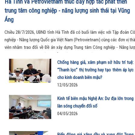
Hà Tĩnh và Petrovietnam thúc đẩy hợp tác phát triển
trung tâm công nghiệp - năng lượng sinh thái tại Vũng
Áng
Chiều 28/7/2026, UBND tỉnh Hà Tĩnh đã có buổi làm việc với Tập đoàn C
nghiệp - Năng lượng Quốc gia Việt Nam (Petrovietnam) cùng các đơn vị th
viên nhằm trao đổi về Đề án xây dựng Trung tâm Công nghiệp - Năng lư
sinh thái tại Khu kinh tế Vũng Áng, đồng thời ký kết các văn kiện hợp tác q
trọng, mở ra định hướng phát triển mới cho khu vực Bắc Trung Bộ.
Chống hàng giả, xâm phạm sở hữu trí tuệ:
“Thanh lọc” thị trường hay tạo thêm áp lực
cho kinh doanh biên mậu?
12/05/2026
Kinh tế biên mậu Nghệ An: Dư địa lớn trong
làn sóng chuyển đổi số
04/05/2026
Biến động giá xăng dầu và xung đột Trung