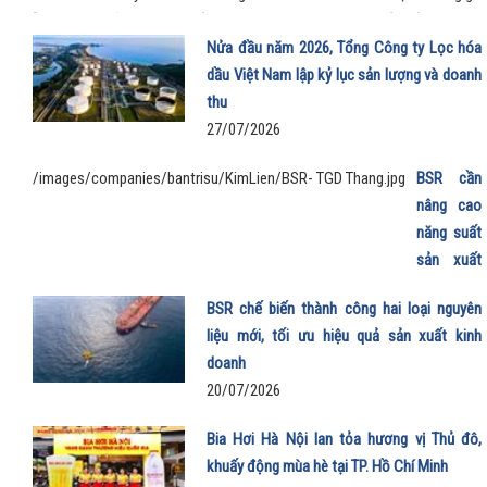
chỗ rộng rãi, khả năng tăng tốc mượt và chi phí sử dụng thấp đến khó tin g
mẫu MPV điện vừa trở thành “xe ruột” của anh trong công việc, vừa phục
Nửa đầu năm 2026, Tổng Công ty Lọc hóa
trọn vẹn nhu cầu gia đình.
dầu Việt Nam lập kỷ lục sản lượng và doanh
thu
27/07/2026
/images/companies/bantrisu/KimLien/BSR- TGD Thang.jpg
BSR cần
nâng cao
năng suất
sản xuất
E100 phục
BSR chế biến thành công hai loại nguyên
vụ lộ trình
liệu mới, tối ưu hiệu quả sản xuất kinh
phát triển
doanh
nhiên liệu
20/07/2026
sinh học
22/07/202
Bia Hơi Hà Nội lan tỏa hương vị Thủ đô,
khuấy động mùa hè tại TP. Hồ Chí Minh