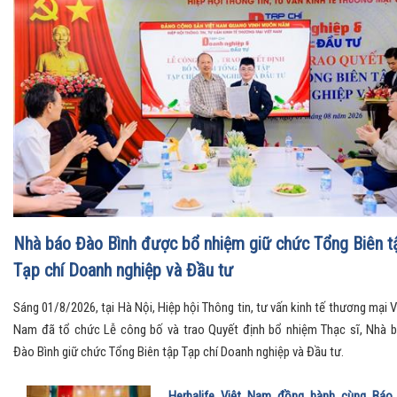
Hội nghị toàn quốc quán triệt và triển khai thực hiện Nghị
quyết Hội nghị Trung ương 3
Tin tức, sự kiện
Chủ tịch UBND tỉnh Thanh Hóa được điều động, bổ nhiệ
giữ chức Thứ trưởng thường trực Bộ Dân tộc và Tôn giáo
Tin tức, sự kiện
Luật Thương mại điện tử (kỳ 3): Chuẩn hóa Livestream, t
thị liên kết và quản lý thông minh trong kỷ nguyên số
Tin tức, sự kiện
Nhà báo Đào Bình được bổ nhiệm giữ chức Tổng Biên t
Tạp chí Doanh nghiệp và Đầu tư
Sáng 01/8/2026, tại Hà Nội, Hiệp hội Thông tin, tư vấn kinh tế thương mại V
Nam đã tổ chức Lễ công bố và trao Quyết định bổ nhiệm Thạc sĩ, Nhà 
Đào Bình giữ chức Tổng Biên tập Tạp chí Doanh nghiệp và Đầu tư.
Herbalife Việt Nam đồng hành cùng Báo