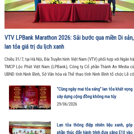
VTV LPBank Marathon 2026: Sải bước qua miền Di sản,
lan tỏa giá trị du lịch xanh
Chiều 31/7, tại Hà Nội, Đài Truyền hình Việt Nam (VTV) phối hợp với Ngân h
TMCP Lộc Phát Việt Nam (LPBank), Công ty Cổ phần Thành An Media c
UBND tỉnh Ninh Bình, Sở Văn hóa và Thể thao tỉnh Ninh Bình tổ chức Lễ c
bố Giải Marathon Quốc tế VTV LPBank 2026 với chủ đề “Sải bước thăng ho
Qua miền Di sản”.
"Cùng ngày mai tỏa sáng" lan tỏa khát vọng
xây dựng cộng đồng không ma túy
29/06/2026
Lan tỏa thông điệp nhiên liệu xanh, góp
phần thúc đẩy hành trình đưa xăng E10 vào