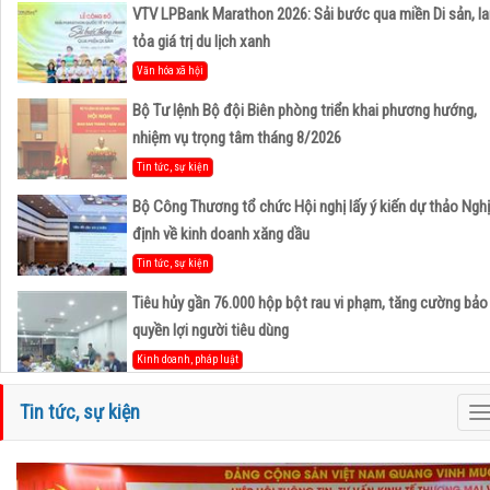
VTV LPBank Marathon 2026: Sải bước qua miền Di sản, la
tỏa giá trị du lịch xanh
Văn hóa xã hội
Bộ Tư lệnh Bộ đội Biên phòng triển khai phương hướng,
nhiệm vụ trọng tâm tháng 8/2026
Tin tức, sự kiện
Bộ Công Thương tổ chức Hội nghị lấy ý kiến dự thảo Nghị
định về kinh doanh xăng dầu
Tin tức, sự kiện
Tiêu hủy gần 76.000 hộp bột rau vi phạm, tăng cường bảo
quyền lợi người tiêu dùng
Kinh doanh, pháp luật
Hà Tĩnh và Petrovietnam thúc đẩy hợp tác phát triển trun
Tin tức, sự kiện
T
tâm công nghiệp - năng lượng sinh thái tại Vũng Áng
n
Hoạt động Hiệp Hội