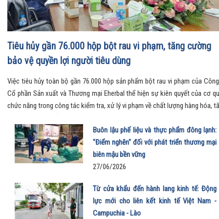
Tiêu hủy gần 76.000 hộp bột rau vi phạm, tăng cường
bảo vệ quyền lợi người tiêu dùng
Việc tiêu hủy toàn bộ gần 76.000 hộp sản phẩm bột rau vi phạm của Công
Cổ phần Sản xuất và Thương mại Eherbal thể hiện sự kiên quyết của cơ q
chức năng trong công tác kiểm tra, xử lý vi phạm về chất lượng hàng hóa, t
cường bảo vệ quyền lợi người tiêu dùng và giữ gìn môi trường kinh doanh l
mạnh.
Buôn lậu phế liệu và thực phẩm đông lạnh:
"Điểm nghẽn" đối với phát triển thương mại
biên mậu bền vững
27/06/2026
Từ cửa khẩu đến hành lang kinh tế: Động
lực mới cho liên kết kinh tế Việt Nam -
Campuchia - Lào