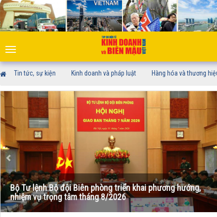
Toggle
navigation
Tin tức, sự kiện
Kinh doanh và pháp luật
Hàng hóa và thương hiệ
Bộ Tư lệnh Bộ đội Biên phòng triển khai phương hướng,
nhiệm vụ trọng tâm tháng 8/2026