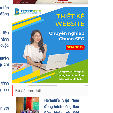
n tỏa
 đồng
 liệu
 hành
 cuộc
guyên
p chí
trình
 tinh
Bài viết mới nhất
Herbalife Việt Nam
đồng hành cùng Báo
n với