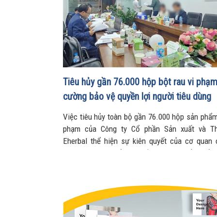
Tiêu hủy gần 76.000 hộp bột rau vi phạm
cường bảo vệ quyền lợi người tiêu dùng
Việc tiêu hủy toàn bộ gần 76.000 hộp sản phẩm
phạm của Công ty Cổ phần Sản xuất và T
Eherbal thể hiện sự kiên quyết của cơ quan
trong công tác kiểm tra, xử lý vi phạm về chất
hóa, tăng cường bảo vệ quyền lợi người tiêu d
gìn môi trường kinh doanh lành mạnh.