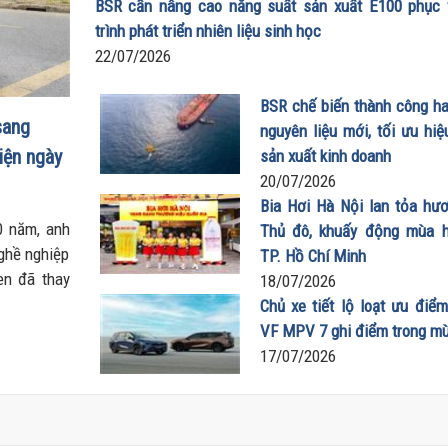
BSR cần nâng cao năng suất sản xuất E100 phục 
trình phát triển nhiên liệu sinh học
22/07/2026
BSR chế biến thành công hai
sang
nguyên liệu mới, tối ưu hiệ
iện ngày
sản xuất kinh doanh
20/07/2026
Bia Hơi Hà Nội lan tỏa hươ
0 năm, anh
Thủ đô, khuấy động mùa h
nghề nghiệp
TP. Hồ Chí Minh
en đã thay
18/07/2026
ông gian 7
Chủ xe tiết lộ loạt ưu điểm
hí sử dụng
VF MPV 7 ghi điểm trong m
 thành “xe
17/07/2026
ọn vẹn nhu