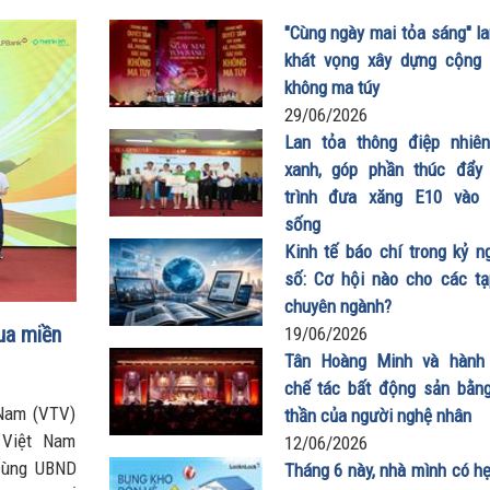
"Cùng ngày mai tỏa sáng" la
khát vọng xây dựng cộng
không ma túy
29/06/2026
Lan tỏa thông điệp nhiên
xanh, góp phần thúc đẩy
trình đưa xăng E10 vào
sống
19/06/2026
Kinh tế báo chí trong kỷ n
số: Cơ hội nào cho các tạ
chuyên ngành?
ua miền
19/06/2026
Tân Hoàng Minh và hành 
chế tác bất động sản bằng
 Nam (VTV)
thần của người nghệ nhân
 Việt Nam
12/06/2026
cùng UBND
Tháng 6 này, nhà mình có hẹ