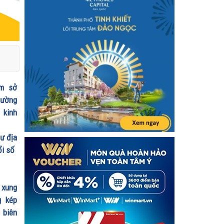
ạm sở
trường
 kinh
ư địa
ổi số
 xung
g kép
 biên