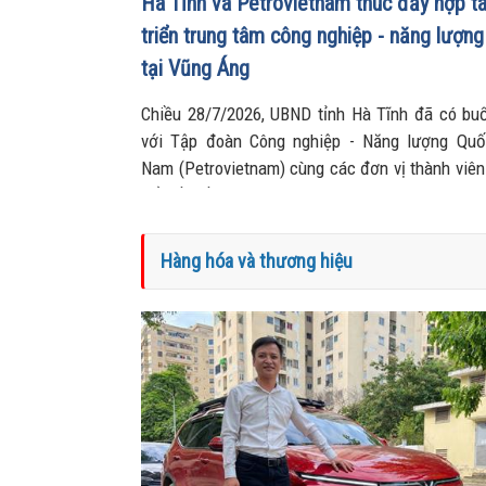
Hà Tĩnh và Petrovietnam thúc đẩy hợp t
triển trung tâm công nghiệp - năng lượng 
tại Vũng Áng
Chiều 28/7/2026, UBND tỉnh Hà Tĩnh đã có buổ
với Tập đoàn Công nghiệp - Năng lượng Quố
Nam (Petrovietnam) cùng các đơn vị thành viên
đổi về Đề án xây dựng Trung tâm Công nghi
lượng sinh thái tại Khu kinh tế Vũng Áng, đồng 
các văn kiện hợp tác quan trọng, mở ra định 
Hàng hóa và thương hiệu
triển mới cho khu vực Bắc Trung Bộ.