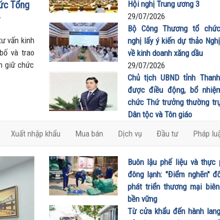
ức Tổng
Hội nghị Trung ương 3
liên kết và quản lý
29/07/2026
thông minh trong k
Bộ Công Thương tổ chức
nguyên số
tư vấn kinh
nghị lấy ý kiến dự thảo Ngh
bố và trao
về kinh doanh xăng dầu
h giữ chức
29/07/2026
Chủ tịch UBND tỉnh Than
được điều động, bổ nhiệ
chức Thứ trưởng thường tr
Dân tộc và Tôn giáo
20/07/2026
Xuất nhập khẩu
Mua bán
Dịch vụ
Đầu tư
Pháp lu
Buôn lậu phế liệu và thực
đông lạnh: "Điểm nghẽn" đố
phát triển thương mại biê
bền vững
27/06/2026
Từ cửa khẩu đến hành lang