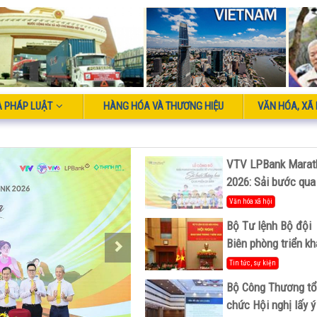
À PHÁP LUẬT
HÀNG HÓA VÀ THƯƠNG HIỆU
VĂN HÓA, XÃ 
VTV LPBank Marat
2026: Sải bước qua
miền Di sản, lan tỏ
Văn hóa xã hội
giá trị du lịch xanh
Bộ Tư lệnh Bộ đội
Biên phòng triển kh
phương hướng, nhi
Tin tức, sự kiện
vụ trọng tâm tháng
Bộ Công Thương tổ
8/2026
chức Hội nghị lấy ý