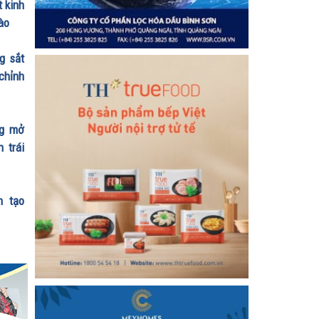
t kinh
ào
g sắt
chỉnh
ng mở
 trái
n tạo