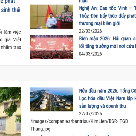
ác phát
mậu
26/03/2026
Nghệ An: Cao tốc Vinh – 
sinh thái
Thủy, Đòn bẩy thúc đẩy phát
thương mại biên giới
22/03/2026
i làm việc
Biên mậu 2026: Hải quan 
c gia Việt
lối tăng trưởng mới nơi cửa
 nhằm trao
04/03/2026
ệp - Năng
thời ký kết
hướng phát
Nửa đầu năm 2026, Tổng Cô
Lọc hóa dầu Việt Nam lập k
sản lượng và doanh thu
27/07/2026
/images/companies/bantrisu/KimLien/BSR- TGD
Thang.jpg