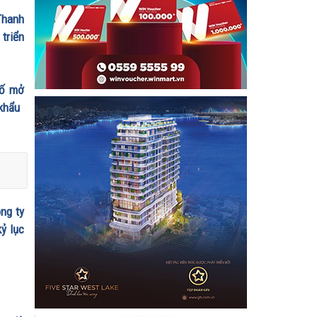
Thanh
 triển
số mở
 khẩu
ng ty
ỷ lục