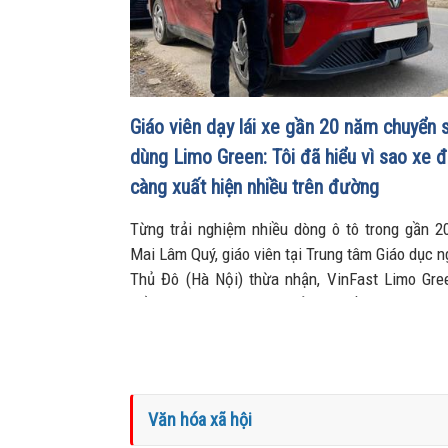
Giáo viên dạy lái xe gần 20 năm chuyển 
dùng Limo Green: Tôi đã hiểu vì sao xe đ
càng xuất hiện nhiều trên đường
Từng trải nghiệm nhiều dòng ô tô trong gần 2
Mai Lâm Quý, giáo viên tại Trung tâm Giáo dục 
Thủ Đô (Hà Nội) thừa nhận, VinFast Limo Gre
đổi hoàn toàn góc nhìn của anh về xe điện. Kh
chỗ rộng rãi, khả năng tăng tốc mượt và chi p
thấp đến khó tin giúp mẫu MPV điện vừa trở
ruột” của anh trong công việc, vừa phục vụ tr
cầu gia đình.
Văn hóa xã hội