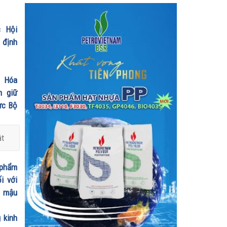
ỷ
 Hội
ị định
h Hóa
m giữ
ực Bộ
ật
 phẩm
i với
n mậu
 kinh