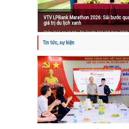
Bộ Tư lệnh Bộ đội Biên phòng triển khai
trọng tâm tháng 8/2026
Sáng 31/7, tại Hà Nội, Trung tướng Vũ Trung Kiên, Ủy
Đảng, Ủy viên Quân ủy Trung ương, Tư lệnh Bộ đội Biên 
Tin tức, sự kiện
Bộ Tư lệnh Bộ đội Biên phòng tháng 7/2026, nhằm đánh 
công tác Biên phòng tháng 7 và triển khai phương hư
8/2026.