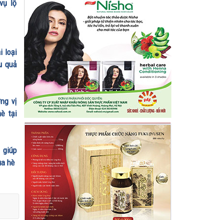
vụ lộ
 loại
u quả
ng vị
è tại
 giúp
ùa hè