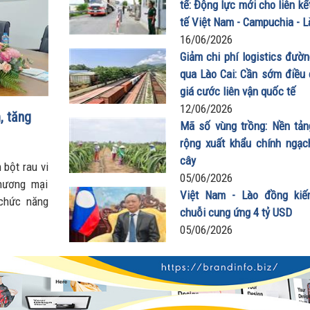
tế: Động lực mới cho liên kế
tế Việt Nam - Campuchia - L
16/06/2026
Giảm chi phí logistics đườn
qua Lào Cai: Cần sớm điều 
giá cước liên vận quốc tế
12/06/2026
, tăng
Mã số vùng trồng: Nền tả
rộng xuất khẩu chính ngạch
cây
 bột rau vi
05/06/2026
hương mại
Việt Nam - Lào đồng kiế
 chức năng
chuỗi cung ứng 4 tỷ USD
 lượng hàng
05/06/2026
ùng và giữ