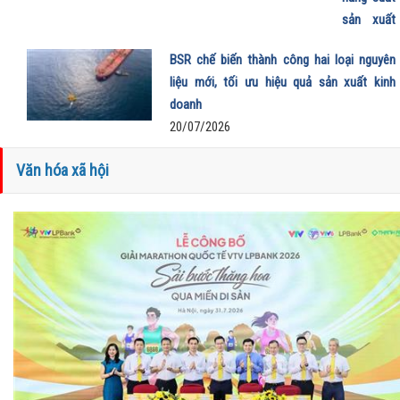
sản xuất
E100 phục
BSR chế biến thành công hai loại nguyên
vụ lộ trình
liệu mới, tối ưu hiệu quả sản xuất kinh
phát triển
doanh
nhiên liệu
20/07/2026
sinh học
22/07/202
Văn hóa xã hội