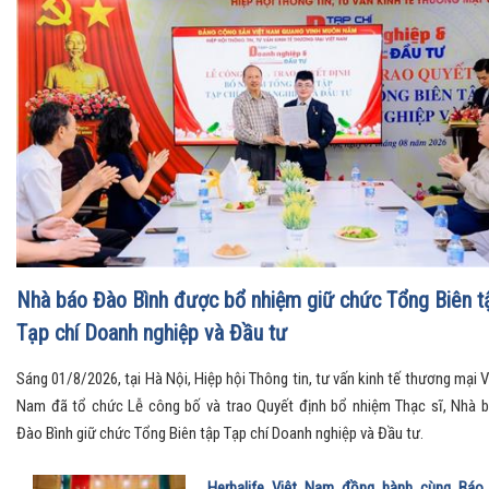
Hội nghị toàn quốc quán triệt và triển khai thực hiện Nghị
quyết Hội nghị Trung ương 3
Tin tức, sự kiện
Chủ tịch UBND tỉnh Thanh Hóa được điều động, bổ nhiệ
giữ chức Thứ trưởng thường trực Bộ Dân tộc và Tôn giáo
Tin tức, sự kiện
Luật Thương mại điện tử (kỳ 3): Chuẩn hóa Livestream, t
thị liên kết và quản lý thông minh trong kỷ nguyên số
Tin tức, sự kiện
Nhà báo Đào Bình được bổ nhiệm giữ chức Tổng Biên t
Tạp chí Doanh nghiệp và Đầu tư
Sáng 01/8/2026, tại Hà Nội, Hiệp hội Thông tin, tư vấn kinh tế thương mại V
Nam đã tổ chức Lễ công bố và trao Quyết định bổ nhiệm Thạc sĩ, Nhà 
Đào Bình giữ chức Tổng Biên tập Tạp chí Doanh nghiệp và Đầu tư.
Herbalife Việt Nam đồng hành cùng Báo