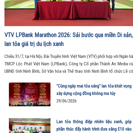
VTV LPBank Marathon 2026: Sải bước qua miền Di sản,
lan tỏa giá trị du lịch xanh
Chiều 31/7, tại Hà Nội, Đài Truyền hình Việt Nam (VTV) phối hợp với Ngân h
TMCP Lộc Phát Việt Nam (LPBank), Công ty Cổ phần Thành An Media c
UBND tỉnh Ninh Bình, Sở Văn hóa và Thể thao tỉnh Ninh Bình tổ chức Lễ c
bố Giải Marathon Quốc tế VTV LPBank 2026 với chủ đề “Sải bước thăng ho
Qua miền Di sản”.
"Cùng ngày mai tỏa sáng" lan tỏa khát vọng
xây dựng cộng đồng không ma túy
29/06/2026
Lan tỏa thông điệp nhiên liệu xanh, góp
phần thúc đẩy hành trình đưa xăng E10 vào