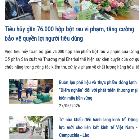
Tiêu hủy gần 76.000 hộp bột rau vi phạm, tăng cường
bảo vệ quyền lợi người tiêu dùng
Việc tiêu hủy toàn bộ gần 76.000 hộp sản phẩm bột rau vi phạm của Công
Cổ phần Sản xuất và Thương mại Eherbal thể hiện sự kiên quyết của cơ q
chức năng trong công tác kiểm tra, xử lý vi phạm về chất lượng hàng hóa, t
cường bảo vệ quyền lợi người tiêu dùng và giữ gìn môi trường kinh doanh l
mạnh.
Buôn lậu phế liệu và thực phẩm đông lạnh:
"Điểm nghẽn" đối với phát triển thương mại
biên mậu bền vững
27/06/2026
Từ cửa khẩu đến hành lang kinh tế: Động
lực mới cho liên kết kinh tế Việt Nam -
Campuchia - Lào