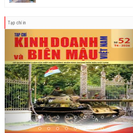
Tạp chí in
Previous
Ne