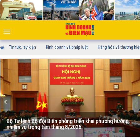
Toggle
navigation
Tin tức, sự kiện
Kinh doanh và pháp luật
Hàng hóa và thương hiệ
Bộ Tư lệnh Bộ đội Biên phòng triển khai phương hướng,
nhiệm vụ trọng tâm tháng 8/2026