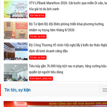
VTV LPBank Marathon 2026: Sải bước qua miền Di sản, la
tỏa giá trị du lịch xanh
Văn hóa xã hội
Bộ Tư lệnh Bộ đội Biên phòng triển khai phương hướng,
nhiệm vụ trọng tâm tháng 8/2026
Tin tức, sự kiện
Bộ Công Thương tổ chức Hội nghị lấy ý kiến dự thảo Nghị
định về kinh doanh xăng dầu
Tin tức, sự kiện
Tiêu hủy gần 76.000 hộp bột rau vi phạm, tăng cường bảo
quyền lợi người tiêu dùng
Kinh doanh, pháp luật
Hà Tĩnh và Petrovietnam thúc đẩy hợp tác phát triển trun
Tin tức, sự kiện
T
tâm công nghiệp - năng lượng sinh thái tại Vũng Áng
n
Hoạt động Hiệp Hội