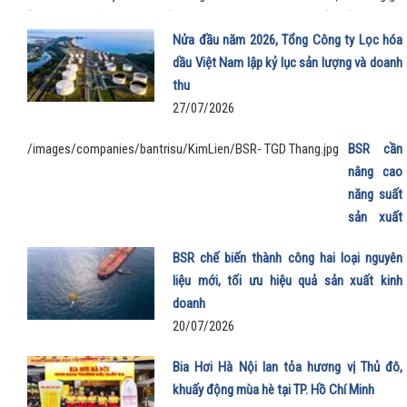
chỗ rộng rãi, khả năng tăng tốc mượt và chi phí sử dụng thấp đến khó tin g
mẫu MPV điện vừa trở thành “xe ruột” của anh trong công việc, vừa phục
Nửa đầu năm 2026, Tổng Công ty Lọc hóa
trọn vẹn nhu cầu gia đình.
dầu Việt Nam lập kỷ lục sản lượng và doanh
thu
27/07/2026
/images/companies/bantrisu/KimLien/BSR- TGD Thang.jpg
BSR cần
nâng cao
năng suất
sản xuất
E100 phục
BSR chế biến thành công hai loại nguyên
vụ lộ trình
liệu mới, tối ưu hiệu quả sản xuất kinh
phát triển
doanh
nhiên liệu
20/07/2026
sinh học
22/07/202
Bia Hơi Hà Nội lan tỏa hương vị Thủ đô,
khuấy động mùa hè tại TP. Hồ Chí Minh