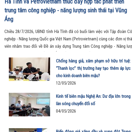
Hà Tĩnh và Petrovietnam thúc đẩy hợp tác phát triển
trung tâm công nghiệp - năng lượng sinh thái tại Vũng
Áng
Chiều 28/7/2026, UBND tỉnh Hà Tĩnh đã có buổi làm việc với Tập đoàn C
nghiệp - Năng lượng Quốc gia Việt Nam (Petrovietnam) cùng các đơn vị th
viên nhằm trao đổi về Đề án xây dựng Trung tâm Công nghiệp - Năng lư
sinh thái tại Khu kinh tế Vũng Áng, đồng thời ký kết các văn kiện hợp tác q
trọng, mở ra định hướng phát triển mới cho khu vực Bắc Trung Bộ.
Chống hàng giả, xâm phạm sở hữu trí tuệ:
“Thanh lọc” thị trường hay tạo thêm áp lực
cho kinh doanh biên mậu?
12/05/2026
Kinh tế biên mậu Nghệ An: Dư địa lớn trong
làn sóng chuyển đổi số
04/05/2026
Biến động giá xăng dầu và xung đột Trung