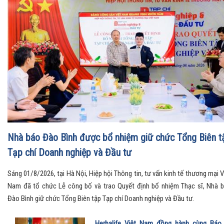
Hội nghị toàn quốc quán triệt và triển khai thực hiện Nghị
quyết Hội nghị Trung ương 3
Tin tức, sự kiện
Chủ tịch UBND tỉnh Thanh Hóa được điều động, bổ nhiệ
giữ chức Thứ trưởng thường trực Bộ Dân tộc và Tôn giáo
Tin tức, sự kiện
Luật Thương mại điện tử (kỳ 3): Chuẩn hóa Livestream, t
thị liên kết và quản lý thông minh trong kỷ nguyên số
Tin tức, sự kiện
Nhà báo Đào Bình được bổ nhiệm giữ chức Tổng Biên t
Tạp chí Doanh nghiệp và Đầu tư
Sáng 01/8/2026, tại Hà Nội, Hiệp hội Thông tin, tư vấn kinh tế thương mại V
Nam đã tổ chức Lễ công bố và trao Quyết định bổ nhiệm Thạc sĩ, Nhà 
Đào Bình giữ chức Tổng Biên tập Tạp chí Doanh nghiệp và Đầu tư.
Herbalife Việt Nam đồng hành cùng Báo