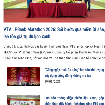
VTV LPBank Marathon 2026: Sải bước qua miền Di sản,
lan tỏa giá trị du lịch xanh
Chiều 31/7, tại Hà Nội, Đài Truyền hình Việt Nam (VTV) phối hợp với Ngân h
TMCP Lộc Phát Việt Nam (LPBank), Công ty Cổ phần Thành An Media c
UBND tỉnh Ninh Bình, Sở Văn hóa và Thể thao tỉnh Ninh Bình tổ chức Lễ c
bố Giải Marathon Quốc tế VTV LPBank 2026 với chủ đề “Sải bước thăng ho
Qua miền Di sản”.
"Cùng ngày mai tỏa sáng" lan tỏa khát vọng
xây dựng cộng đồng không ma túy
29/06/2026
Lan tỏa thông điệp nhiên liệu xanh, góp
phần thúc đẩy hành trình đưa xăng E10 vào