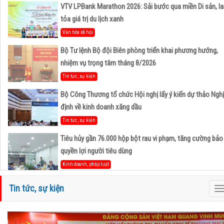
VTV LPBank Marathon 2026: Sải bước qua miền Di sản, la
tỏa giá trị du lịch xanh
Văn hóa xã hội
Bộ Tư lệnh Bộ đội Biên phòng triển khai phương hướng,
nhiệm vụ trọng tâm tháng 8/2026
Tin tức, sự kiện
Bộ Công Thương tổ chức Hội nghị lấy ý kiến dự thảo Nghị
định về kinh doanh xăng dầu
Tin tức, sự kiện
Tiêu hủy gần 76.000 hộp bột rau vi phạm, tăng cường bảo
quyền lợi người tiêu dùng
Kinh doanh, pháp luật
Hà Tĩnh và Petrovietnam thúc đẩy hợp tác phát triển trun
Tin tức, sự kiện
T
tâm công nghiệp - năng lượng sinh thái tại Vũng Áng
n
Hoạt động Hiệp Hội