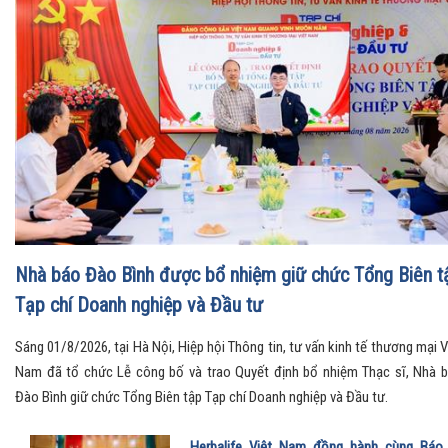
Hội nghị toàn quốc quán triệt và triển khai thực hiện Nghị
quyết Hội nghị Trung ương 3
Tin tức, sự kiện
Chủ tịch UBND tỉnh Thanh Hóa được điều động, bổ nhiệ
giữ chức Thứ trưởng thường trực Bộ Dân tộc và Tôn giáo
Tin tức, sự kiện
Luật Thương mại điện tử (kỳ 3): Chuẩn hóa Livestream, t
thị liên kết và quản lý thông minh trong kỷ nguyên số
Tin tức, sự kiện
Nhà báo Đào Bình được bổ nhiệm giữ chức Tổng Biên t
Tạp chí Doanh nghiệp và Đầu tư
Sáng 01/8/2026, tại Hà Nội, Hiệp hội Thông tin, tư vấn kinh tế thương mại V
Nam đã tổ chức Lễ công bố và trao Quyết định bổ nhiệm Thạc sĩ, Nhà 
Đào Bình giữ chức Tổng Biên tập Tạp chí Doanh nghiệp và Đầu tư.
Herbalife Việt Nam đồng hành cùng Báo