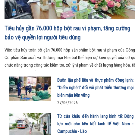
Tiêu hủy gần 76.000 hộp bột rau vi phạm, tăng cường
bảo vệ quyền lợi người tiêu dùng
Việc tiêu hủy toàn bộ gần 76.000 hộp sản phẩm bột rau vi phạm của Công
Cổ phần Sản xuất và Thương mại Eherbal thể hiện sự kiên quyết của cơ q
chức năng trong công tác kiểm tra, xử lý vi phạm về chất lượng hàng hóa, t
cường bảo vệ quyền lợi người tiêu dùng và giữ gìn môi trường kinh doanh l
mạnh.
Buôn lậu phế liệu và thực phẩm đông lạnh:
"Điểm nghẽn" đối với phát triển thương mại
biên mậu bền vững
27/06/2026
Từ cửa khẩu đến hành lang kinh tế: Động
lực mới cho liên kết kinh tế Việt Nam -
Campuchia - Lào