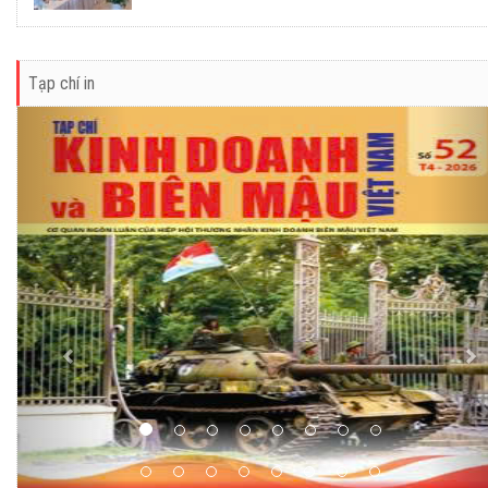
Tạp chí in
Previous
Ne