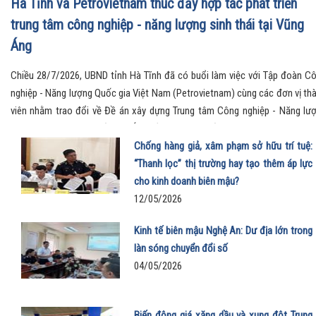
Hà Tĩnh và Petrovietnam thúc đẩy hợp tác phát triển
trung tâm công nghiệp - năng lượng sinh thái tại Vũng
Áng
Chiều 28/7/2026, UBND tỉnh Hà Tĩnh đã có buổi làm việc với Tập đoàn C
nghiệp - Năng lượng Quốc gia Việt Nam (Petrovietnam) cùng các đơn vị th
viên nhằm trao đổi về Đề án xây dựng Trung tâm Công nghiệp - Năng lư
sinh thái tại Khu kinh tế Vũng Áng, đồng thời ký kết các văn kiện hợp tác q
trọng, mở ra định hướng phát triển mới cho khu vực Bắc Trung Bộ.
Chống hàng giả, xâm phạm sở hữu trí tuệ:
“Thanh lọc” thị trường hay tạo thêm áp lực
cho kinh doanh biên mậu?
12/05/2026
Kinh tế biên mậu Nghệ An: Dư địa lớn trong
làn sóng chuyển đổi số
04/05/2026
Biến động giá xăng dầu và xung đột Trung