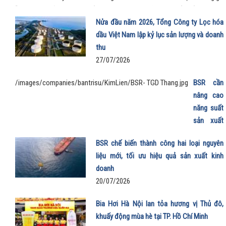
chỗ rộng rãi, khả năng tăng tốc mượt và chi phí sử dụng thấp đến khó tin g
mẫu MPV điện vừa trở thành “xe ruột” của anh trong công việc, vừa phục
Nửa đầu năm 2026, Tổng Công ty Lọc hóa
trọn vẹn nhu cầu gia đình.
dầu Việt Nam lập kỷ lục sản lượng và doanh
thu
27/07/2026
/images/companies/bantrisu/KimLien/BSR- TGD Thang.jpg
BSR cần
nâng cao
năng suất
sản xuất
E100 phục
BSR chế biến thành công hai loại nguyên
vụ lộ trình
liệu mới, tối ưu hiệu quả sản xuất kinh
phát triển
doanh
nhiên liệu
20/07/2026
sinh học
22/07/202
Bia Hơi Hà Nội lan tỏa hương vị Thủ đô,
khuấy động mùa hè tại TP. Hồ Chí Minh