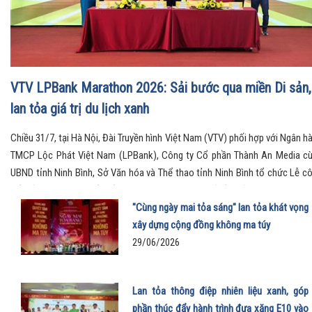
VTV LPBank Marathon 2026: Sải bước qua miền Di sản,
lan tỏa giá trị du lịch xanh
Chiều 31/7, tại Hà Nội, Đài Truyền hình Việt Nam (VTV) phối hợp với Ngân h
TMCP Lộc Phát Việt Nam (LPBank), Công ty Cổ phần Thành An Media c
UBND tỉnh Ninh Bình, Sở Văn hóa và Thể thao tỉnh Ninh Bình tổ chức Lễ c
bố Giải Marathon Quốc tế VTV LPBank 2026 với chủ đề “Sải bước thăng ho
Qua miền Di sản”.
"Cùng ngày mai tỏa sáng" lan tỏa khát vọng
xây dựng cộng đồng không ma túy
29/06/2026
Lan tỏa thông điệp nhiên liệu xanh, góp
phần thúc đẩy hành trình đưa xăng E10 vào