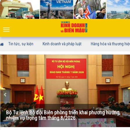
Toggle
navigation
Tin tức, sự kiện
Kinh doanh và pháp luật
Hàng hóa và thương hiệ
Bộ Tư lệnh Bộ đội Biên phòng triển khai phương hướng,
nhiệm vụ trọng tâm tháng 8/2026