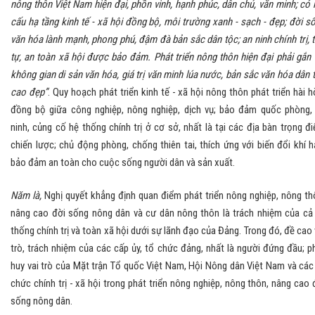
nông thôn Việt Nam hiện đại, phồn vinh, hạnh phúc, dân chủ, văn minh; có 
cấu hạ tầng kinh tế - xã hội đồng bộ, môi trường xanh - sạch - đẹp; đời s
văn hóa lành mạnh, phong phú, đậm đà bản sắc dân tộc; an ninh chính trị, t
tự, an toàn xã hội được bảo đảm. Phát triển nông thôn hiện đại phải gắn 
không gian di sản văn hóa, giá trị văn minh lúa nước, bản sắc văn hóa dân 
cao đẹp”
. Quy hoạch phát triển kinh tế - xã hội nông thôn phát triển hài h
đồng bộ giữa công nghiệp, nông nghiệp, dịch vụ; bảo đảm quốc phòng,
ninh, củng cố hệ thống chính trị ở cơ sở, nhất là tại các địa bàn trọng đ
chiến lược; chủ động phòng, chống thiên tai, thích ứng với biến đổi khí h
bảo đảm an toàn cho cuộc sống người dân và sản xuất.
Năm là,
Nghị quyết khẳng định quan điểm phát triển nông nghiệp, nông th
nâng cao đời sống nông dân và cư dân nông thôn là trách nhiệm của cả
thống chính trị và toàn xã hội dưới sự lãnh đạo của Đảng. Trong đó, đề cao 
trò, trách nhiệm của các cấp ủy, tổ chức đảng, nhất là người đứng đầu; p
huy vai trò của Mặt trận Tổ quốc Việt Nam, Hội Nông dân Việt Nam và các
chức chính trị - xã hội trong phát triển nông nghiệp, nông thôn, nâng cao 
sống nông dân.