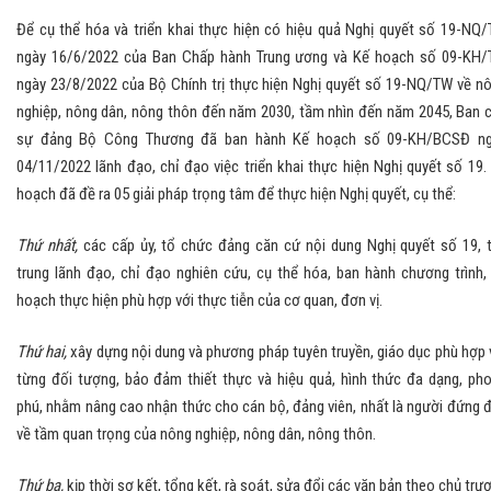
Để cụ thể hóa và triển khai thực hiện có hiệu quả Nghị quyết số 19-NQ
ngày 16/6/2022 của Ban Chấp hành Trung ương và Kế hoạch số 09-KH
ngày 23/8/2022 của Bộ Chính trị thực hiện Nghị quyết số 19-NQ/TW về n
nghiệp, nông dân, nông thôn đến năm 2030, tầm nhìn đến năm 2045, Ban 
sự đảng Bộ Công Thương đã ban hành Kế hoạch số 09-KH/BCSĐ n
04/11/2022 lãnh đạo, chỉ đạo việc triển khai thực hiện Nghị quyết số 19.
hoạch đã đề ra 05 giải pháp trọng tâm để thực hiện Nghị quyết, cụ thể:
Thứ nhất,
các cấp ủy, tổ chức đảng căn cứ nội dung Nghị quyết số 19, 
trung lãnh đạo, chỉ đạo nghiên cứu, cụ thể hóa, ban hành chương trình,
hoạch thực hiện phù hợp với thực tiễn của cơ quan, đơn vị.
Thứ hai,
xây dựng nội dung và phương pháp tuyên truyền, giáo dục phù hợp 
từng đối tượng, bảo đảm thiết thực và hiệu quả, hình thức đa dạng, ph
phú, nhằm nâng cao nhận thức cho cán bộ, đảng viên, nhất là người đứng 
về tầm quan trọng của nông nghiệp, nông dân, nông thôn.
Thứ ba,
kịp thời sơ kết, tổng kết, rà soát, sửa đổi các văn bản theo chủ trư