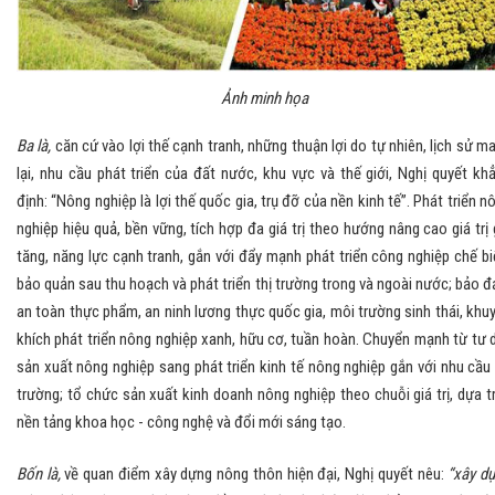
Ảnh minh họa
Ba là,
căn cứ vào lợi thế cạnh tranh, những thuận lợi do tự nhiên, lịch sử m
lại, nhu cầu phát triển của đất nước, khu vực và thế giới, Nghị quyết kh
định: “Nông nghiệp là lợi thế quốc gia, trụ đỡ của nền kinh tế”. Phát triển n
nghiệp hiệu quả, bền vững, tích hợp đa giá trị theo hướng nâng cao giá trị 
tăng, năng lực cạnh tranh, gắn với đẩy mạnh phát triển công nghiệp chế bi
bảo quản sau thu hoạch và phát triển thị trường trong và ngoài nước; bảo 
an toàn thực phẩm, an ninh lương thực quốc gia, môi trường sinh thái, khu
khích phát triển nông nghiệp xanh, hữu cơ, tuần hoàn. Chuyển mạnh từ tư 
sản xuất nông nghiệp sang phát triển kinh tế nông nghiệp gắn với nhu cầu 
trường; tổ chức sản xuất kinh doanh nông nghiệp theo chuỗi giá trị, dựa t
nền tảng khoa học - công nghệ và đổi mới sáng tạo.
Bốn là,
về quan điểm xây dựng nông thôn hiện đại, Nghị quyết nêu:
“xây d