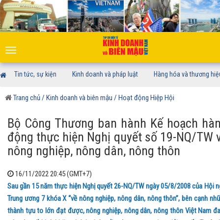
Toggle
navigation
Tin tức, sự kiện
Kinh doanh và pháp luật
Hàng hóa và thương hiệ
Trang chủ
/ Kinh doanh và biên mậu
/ Hoạt động Hiệp Hội
Bộ Công Thương ban hành Kế hoạch hà
động thực hiện Nghị quyết số 19-NQ/TW 
nông nghiệp, nông dân, nông thôn
16/11/2022 20:45 (GMT+7)
Sau gần 15 năm thực hiện Nghị quyết 26-NQ/TW ngày 05/8/2008 của Hội n
Trung ương 7 khóa X “về nông nghiệp, nông dân, nông thôn”, bên cạnh nh
thành tựu to lớn đạt được, nông nghiệp, nông dân, nông thôn Việt Nam đ