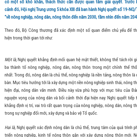
có một số khó khăn, thách thức cần được quan tâm giải quyết. Trước 
cảnh đó, Hội nghị Trung ương 5 khóa XIII đã ban hành Nghị quyết số 19-NQ
“về nông nghiệp, nông dân, nông thôn đến năm 2030, tầm nhìn đến năm 204
Theo đó, Bộ Công thương đã xác định một số quan điểm chủ yếu để t
hiện trong thời gian tới như:
Một là,
Nghị quyết khẳng định mối quan hệ mật thiết, không thể tách rời g
ba thành tố nông nghiệp, nông dân, nông thôn trong một chỉnh thể th
nhất. Trong đó, nông dân là chủ thể, nông nghiệp là nền tảng, nông thôn là 
bàn. Mục tiêu hướng tới là xây dựng một nền nông nghiệp sinh thái, nông t
hiện đại, nông dân văn minh. Điều này vừa phù hợp với mục tiêu của Đả
nguyện vọng của nông dân và bối cảnh thời đại hiện nay. Nghị quyết tiếp 
khẳng định vị trí, vai trò rất quan trọng của nông nghiệp, nông dân, nông t
trong sự nghiệp đổi mới, xây dựng và bảo vệ Tổ quốc.
Hai là,
Nghị quyết xác định nông dân là chủ thể, trung tâm của quá trình p
triển nông nghiệp, kinh tế nông thôn gắn với xây dựng nông thôn mới. N