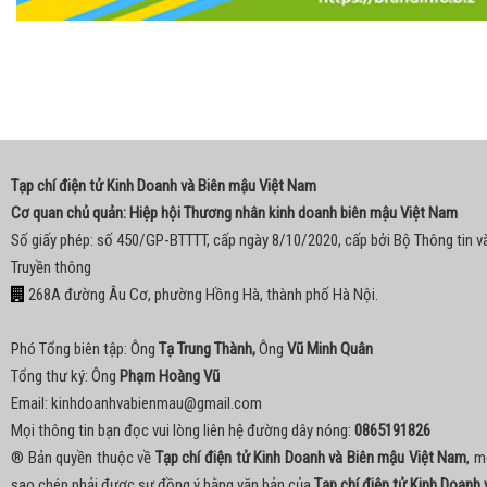
Tạp chí điện tử Kinh Doanh và Biên mậu Việt Nam
Cơ quan chủ quản: Hiệp hội Thương nhân kinh doanh biên mậu Việt Nam
Số giấy phép: số 450/GP-BTTTT, cấp ngày 8/10/2020, cấp bởi Bộ Thông tin v
Truyền thông
268A đường Âu Cơ, phường Hồng Hà, thành phố Hà Nội.
Phó Tổng biên tập: Ông
Tạ Trung Thành,
Ông
Vũ Minh Quân
Tổng thư ký: Ông
Phạm Hoàng Vũ
Email:
kinhdoanhvabienmau@gmail.com
Mọi thông tin bạn đọc vui lòng liên hệ đường dây nóng:
0865191826
® Bản quyền thuộc về
Tạp chí điện tử Kinh Doanh và Biên mậu Việt Nam
, m
sao chép phải được sự đồng ý bằng văn bản của
Tạp chí điện tử Kinh Doanh 