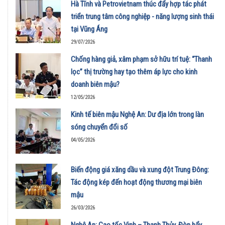
Hà Tĩnh và Petrovietnam thúc đẩy hợp tác phát
triển trung tâm công nghiệp - năng lượng sinh thái
tại Vũng Áng
29/07/2026
Chống hàng giả, xâm phạm sở hữu trí tuệ: “Thanh
lọc” thị trường hay tạo thêm áp lực cho kinh
doanh biên mậu?
12/05/2026
Kinh tế biên mậu Nghệ An: Dư địa lớn trong làn
sóng chuyển đổi số
04/05/2026
Biến động giá xăng dầu và xung đột Trung Đông:
Tác động kép đến hoạt động thương mại biên
mậu
26/03/2026
Nghệ An: Cao tốc Vinh – Thanh Thủy, Đòn bẩy