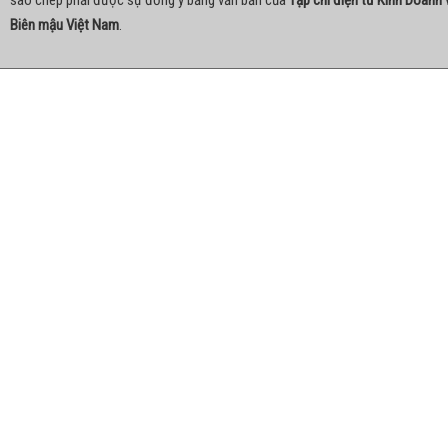
sao chép phải được sự đồng ý bằng văn bản của
Tạp chí điện tử Kinh Doanh 
Biên mậu Việt Nam
.