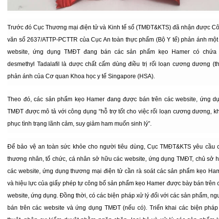
Trước đó Cục Thương mại điện tử và Kinh tế số (TMĐT&KTS) đã nhận được C
văn số 2637/ATTP-PCTTR của Cục An toàn thực phẩm (Bộ Y tế) phản ánh một
website, ứng dụng TMĐT đang bán các sản phẩm kẹo Hamer có chứa
desmethyl Tadalafil là dược chất cấm dùng điều trị rối loạn cương dương (t
phản ánh của Cơ quan Khoa học y tế Singapore (HSA).
Theo đó, các sản phẩm kẹo Hamer đang được bán trên các website, ứng d
TMĐT được mô tả với công dụng “hỗ trợ tốt cho việc rối loạn cương dương, k
phục tình trạng lãnh cảm, suy giảm ham muốn sinh lý”.
Để bảo vệ an toàn sức khỏe cho người tiêu dùng, Cục TMĐT&KTS yêu cầu 
thương nhân, tổ chức, cá nhân sở hữu các website, ứng dụng TMĐT, chủ sở 
các website, ứng dụng thương mại điện tử cần rà soát các sản phẩm kẹo Ha
và hiệu lực của giấy phép tự công bố sản phẩm kẹo Hamer được bày bán trên 
website, ứng dụng. Đồng thời, có các biện pháp xử lý đối với các sản phẩm, ng
bán trên các website và ứng dụng TMĐT (nếu có). Triển khai các biện pháp