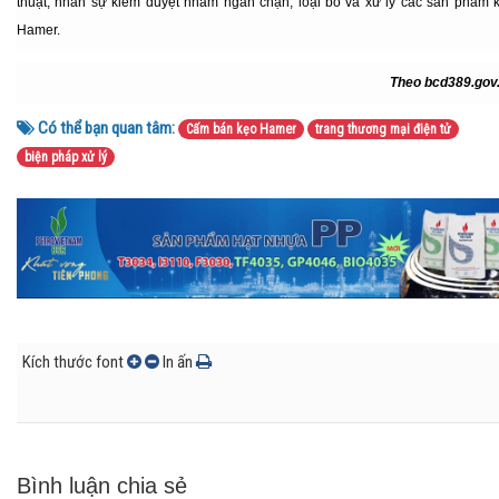
thuật, nhân sự kiểm duyệt nhằm ngăn chặn, loại bỏ và xử lý các sản phẩm 
Hamer.
Theo bcd389.gov
Có thể bạn quan tâm:
Cấm bán kẹo Hamer
trang thương mại điện tử
biện pháp xử lý
Kích thước font
In ấn
Bình luận chia sẻ