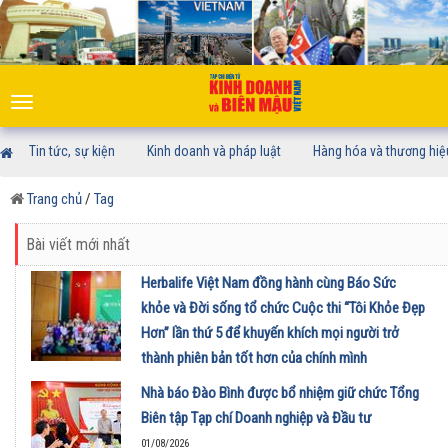
Toggle
navigation
Tin tức, sự kiện
Kinh doanh và pháp luật
Hàng hóa và thương hiệ
Trang chủ
/
Tag
Bài viết mới nhất
Herbalife Việt Nam đồng hành cùng Báo Sức
khỏe và Đời sống tổ chức Cuộc thi “Tôi Khỏe Đẹp
Hơn” lần thứ 5 để khuyến khích mọi người trở
thành phiên bản tốt hơn của chính mình
01/08/2026
Nhà báo Đào Bình được bổ nhiệm giữ chức Tổng
Biên tập Tạp chí Doanh nghiệp và Đầu tư
01/08/2026