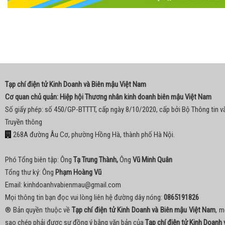
Tạp chí điện tử Kinh Doanh và Biên mậu Việt Nam
Cơ quan chủ quản: Hiệp hội Thương nhân kinh doanh biên mậu Việt Nam
Số giấy phép: số 450/GP-BTTTT, cấp ngày 8/10/2020, cấp bởi Bộ Thông tin v
Truyền thông
268A đường Âu Cơ, phường Hồng Hà, thành phố Hà Nội.
Phó Tổng biên tập: Ông
Tạ Trung Thành,
Ông
Vũ Minh Quân
Tổng thư ký: Ông
Phạm Hoàng Vũ
Email:
kinhdoanhvabienmau@gmail.com
Mọi thông tin bạn đọc vui lòng liên hệ đường dây nóng:
0865191826
® Bản quyền thuộc về
Tạp chí điện tử Kinh Doanh và Biên mậu Việt Nam
, m
sao chép phải được sự đồng ý bằng văn bản của
Tạp chí điện tử Kinh Doanh 