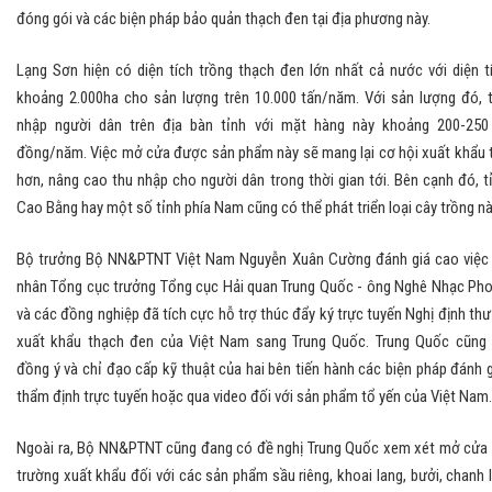
đóng gói và các biện pháp bảo quản thạch đen tại địa phương này.
Lạng Sơn hiện có diện tích trồng thạch đen lớn nhất cả nước với diện t
khoảng 2.000ha cho sản lượng trên 10.000 tấn/năm. Với sản lượng đó, 
nhập người dân trên địa bàn tỉnh với mặt hàng này khoảng 200-250
đồng/năm. Việc mở cửa được sản phẩm này sẽ mang lại cơ hội xuất khẩu 
hơn, nâng cao thu nhập cho người dân trong thời gian tới. Bên cạnh đó, t
Cao Bằng hay một số tỉnh phía Nam cũng có thể phát triển loại cây trồng nà
Bộ trưởng Bộ NN&PTNT Việt Nam Nguyễn Xuân Cường đánh giá cao việc
nhân Tổng cục trưởng Tổng cục Hải quan Trung Quốc - ông Nghê Nhạc Ph
và các đồng nghiệp đã tích cực hỗ trợ thúc đẩy ký trực tuyến Nghị định thư
xuất khẩu thạch đen của Việt Nam sang Trung Quốc. Trung Quốc cũng
đồng ý và chỉ đạo cấp kỹ thuật của hai bên tiến hành các biện pháp đánh g
thẩm định trực tuyến hoặc qua video đối với sản phẩm tổ yến của Việt Nam.
Ngoài ra, Bộ NN&PTNT cũng đang có đề nghị Trung Quốc xem xét mở cửa 
trường xuất khẩu đối với các sản phẩm sầu riêng, khoai lang, bưởi, chanh 