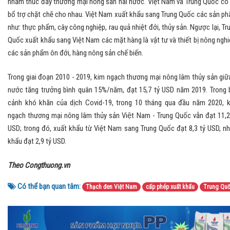
nhằm thúc đẩy thương mại nông sản hai nước. Việt Nam và Trung Quốc có
bổ trợ chặt chẽ cho nhau. Việt Nam xuất khẩu sang Trung Quốc các sản p
như: thực phẩm, cây công nghiệp, rau quả nhiệt đới, thủy sản. Ngược lại, Tr
Quốc xuất khẩu sang Việt Nam các mặt hàng là vật tư và thiết bị nông nghi
các sản phẩm ôn đới, hàng nông sản chế biến.
Trong giai đoạn 2010 - 2019, kim ngạch thương mại nông lâm thủy sản giữ
nước tăng trưởng bình quân 15%/năm, đạt 15,7 tỷ USD năm 2019. Trong 
cảnh khó khăn của dịch Covid-19, trong 10 tháng qua đầu năm 2020, 
ngạch thương mại nông lâm thủy sản Việt Nam - Trung Quốc vẫn đạt 11,2 
USD; trong đó, xuất khẩu từ Việt Nam sang Trung Quốc đạt 8,3 tỷ USD, nh
khẩu đạt 2,9 tỷ USD.
Theo Congthuong.vn
Có thể bạn quan tâm:
Thạch đen Việt Nam
cấp phép xuất khẩu
Trung Qu