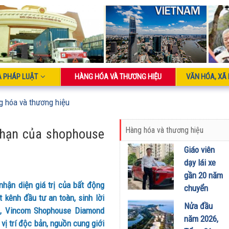
À PHÁP LUẬT
HÀNG HÓA VÀ THƯƠNG HIỆU
VĂN HÓA, XÃ 
g hóa và thương hiệu
Hàng hóa và thương hiệu
ô hạn của shophouse
Giáo viên
dạy lái xe
gần 20 năm
 nhận diện giá trị của bất động
chuyển
 kênh đầu tư an toàn, sinh lời
sang dùng
Nửa đầu
n, Vincom Shophouse Diamond
Limo
năm 2026,
ị trí độc bản, nguồn cung giới
Green: Tôi