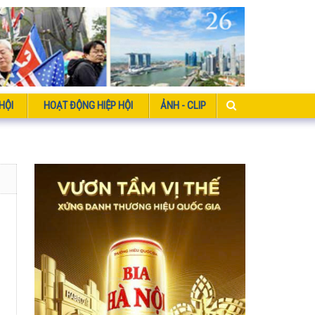
HỘI
HOẠT ĐỘNG HIỆP HỘI
ẢNH - CLIP