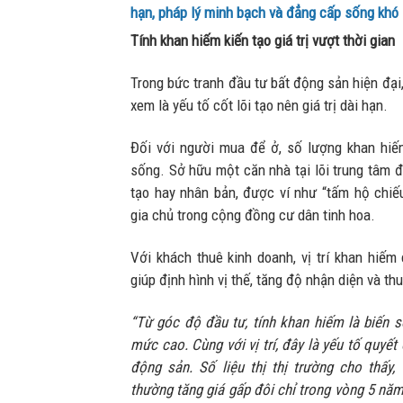
hạn, pháp lý minh bạch và đẳng cấp sống khó
Tính khan hiếm kiến tạo giá trị vượt thời gian
Trong bức tranh đầu tư bất động sản hiện đạ
xem là yếu tố cốt lõi tạo nên giá trị dài hạn.
Đối với người mua để ở, số lượng khan hiế
sống. Sở hữu một căn nhà tại lõi trung tâm đô
tạo hay nhân bản, được ví như “tấm hộ chiếu
gia chủ trong cộng đồng cư dân tinh hoa.
Với khách thuê kinh doanh, vị trí khan hiếm 
giúp định hình vị thế, tăng độ nhận diện và th
“Từ góc độ đầu tư, tính khan hiếm là biến s
mức cao. Cùng với vị trí, đây là yếu tố quyết
động sản. Số liệu thị thị trường cho thấy,
thường tăng giá gấp đôi chỉ trong vòng 5 nă