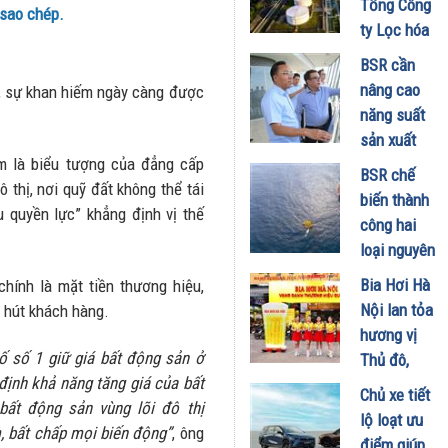
Tổng Công
 sao chép.
đã hiểu vì
ty Lọc hóa
sao xe điện
dầu Việt
BSR cần
ngày càng
Nam lập kỷ
nâng cao
i, sự khan hiếm ngày càng được
xuất hiện
lục sản
năng suất
nhiều trên
lượng và
sản xuất
đường
doanh thu
m là biểu tượng của đẳng cấp
E100 phục
28/07/2026
BSR chế
27/07/2026
 thị, nơi quỹ đất không thể tái
vụ lộ trình
biến thành
 quyền lực” khẳng định vị thế
phát triển
công hai
nhiên liệu
loại nguyên
sinh học
liệu mới,
Bia Hơi Hà
chính là mặt tiền thương hiệu,
22/07/2026
tối ưu hiệu
Nội lan tỏa
u hút khách hàng.
quả sản
hương vị
xuất kinh
ố số 1 giữ giá bất động sản ở
Thủ đô,
doanh
 định khả năng tăng giá của bất
khuấy động
Chủ xe tiết
20/07/2026
 bất động sản vùng lõi đô thị
mùa hè tại
lộ loạt ưu
m, bất chấp mọi biến động”
, ông
TP. Hồ Chí
điểm giúp