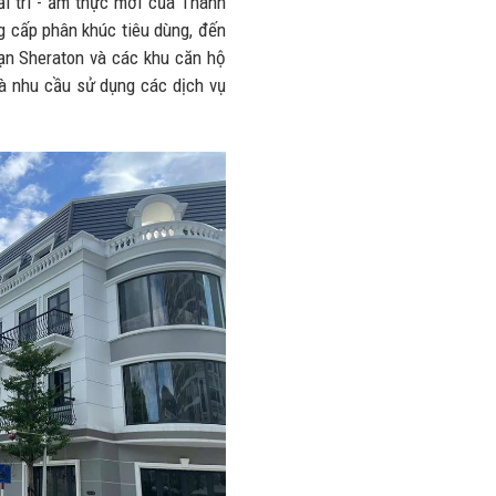
i trí - ẩm thực mới của Thành
nhiều trên
lượng và
ng cấp phân khúc tiêu dùng, đến
đường
doanh thu
ạn Sheraton và các khu căn hộ
28/07/2026
27/07/2026
và nhu cầu sử dụng các dịch vụ