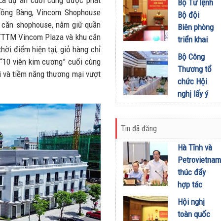
Là dự án cuối cùng được phát
khích mọi
Bộ Tư lệnh
Đầu tư
miền Di
- Hồng Bàng, Vincom Shophouse
người trở
Bộ đội
01/08/2026
sản, lan
1 căn shophouse, nằm giữ quần
thành
Biên phòng
tỏa giá trị
 TTTM Vincom Plaza và khu căn
phiên bản
triển khai
du lịch
hời điểm hiện tại, giỏ hàng chỉ
tốt hơn của
phương
Bộ Công
xanh
“10 viên kim cương” cuối cùng
chính mình
hướng,
Thương tổ
31/07/2026
dài và tiềm năng thương mại vượt
01/08/2026
nhiệm vụ
chức Hội
trọng tâm
nghị lấy ý
tháng
kiến dự
8/2026
thảo Nghị
31/07/2026
Tin đã đăng
định về
kinh doanh
Hà Tĩnh và
xăng dầu
Petrovietnam
29/07/2026
thúc đẩy
hợp tác
phát triển
Hội nghị
trung tâm
toàn quốc