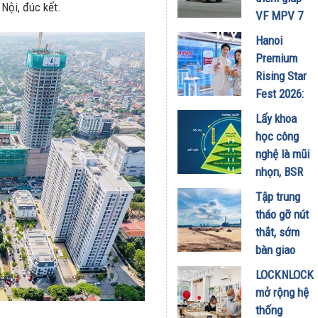
Nội, đúc kết.
Minh
VF MPV 7
18/07/2026
ghi điểm
Hanoi
trong mùa
Premium
hè
Rising Star
17/07/2026
Fest 2026:
Trải
Lấy khoa
nghiệm
học công
không gian
nghệ là mũi
Lifestyle
nhọn, BSR
Icy Bar thời
kiến tạo
Tập trung
thượng đổ
NMLD
tháo gỡ nút
bộ 6 tỉnh
Dung Quất
thắt, sớm
thành mùa
thành nhà
bàn giao
hè này
máy thông
mặt bằng
10/07/2026
LOCKNLOCK
minh
Dự án
mở rộng hệ
09/07/2026
Nâng cấp,
thống