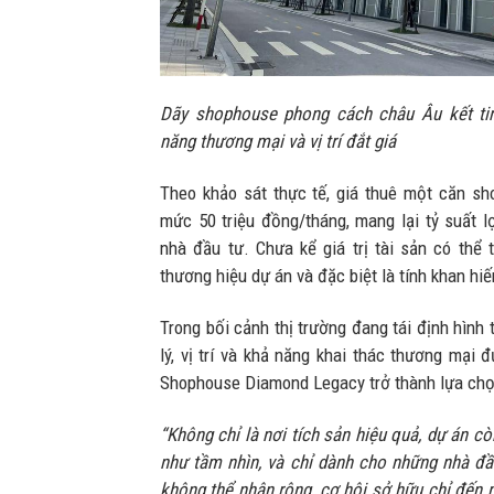
Dãy shophouse phong cách châu Âu kết tin
năng thương mại và vị trí đắt giá
Theo khảo sát thực tế, giá thuê một căn sh
mức 50 triệu đồng/tháng, mang lại tỷ suất 
nhà đầu tư. Chưa kể giá trị tài sản có thể t
thương hiệu dự án và đặc biệt là tính khan hi
Trong bối cảnh thị trường đang tái định hình t
lý, vị trí và khả năng khai thác thương mại
Shophouse Diamond Legacy trở thành lựa chọ
“Không chỉ là nơi tích sản hiệu quả, dự án cò
như tầm nhìn, và chỉ dành cho những nhà đầu 
không thể nhân rộng, cơ hội sở hữu chỉ đến 