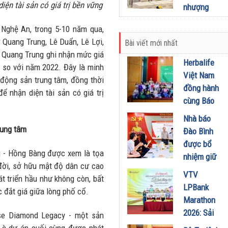
mở rộng
iện tài sản có giá trị bền vững
nhượng
NMLD
quyền, tìm
Dung Quất
 Nghệ An, trong 5-10 năm qua,
kiếm đối
 Quang Trung, Lê Duẩn, Lê Lợi,
06/07/2026
Bài viết mới nhất
tác tại các
 Quang Trung ghi nhận mức giá
tỉnh thành
Herbalife
% so với năm 2022. Đây là minh
30/06/2026
Việt Nam
 động sản trung tâm, đồng thời
đồng hành
để nhận diện tài sản có giá trị
cùng Báo
Sức khỏe
Nhà báo
và Đời
trung tâm
Đào Bình
sống tổ
được bổ
chức Cuộc
g - Hồng Bàng được xem là tọa
nhiệm giữ
thi “Tôi
đời, sở hữu mật độ dân cư cao
chức Tổng
VTV
Khỏe Đẹp
t triển hầu như không còn, bất
Biên tập
LPBank
Hơn” lần
 đắt giá giữa lòng phố cổ.
Tạp chí
Marathon
thứ 5 để
Doanh
2026: Sải
se Diamond Legacy - một sản
khuyến
nghiệp và
bước qua