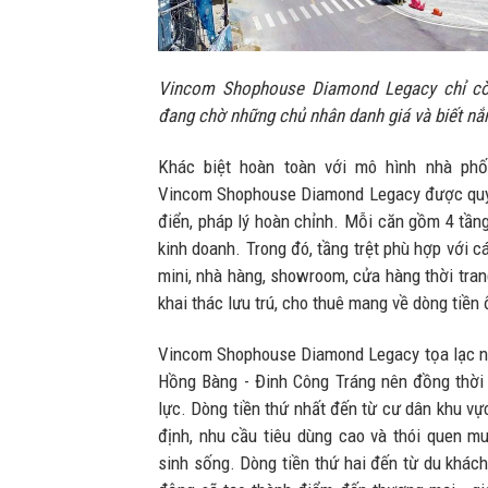
Vincom Shophouse Diamond Legacy
chỉ c
đang chờ những chủ nhân danh giá và biết nắ
Khác biệt hoàn toàn với mô hình nhà phố 
Vincom Shophouse Diamond Legacy được quy h
điển, pháp lý hoàn chỉnh. Mỗi căn gồm 4 tần
kinh doanh. Trong đó, tầng trệt phù hợp với c
mini, nhà hàng, showroom, cửa hàng thời tran
khai thác lưu trú, cho thuê mang về dòng tiền 
Vincom Shophouse Diamond Legacy tọa lạc ng
Hồng Bàng - Đinh Công Tráng nên đồng thời 
lực. Dòng tiền thứ nhất đến từ cư dân khu vự
định, nhu cầu tiêu dùng cao và thói quen m
sinh sống. Dòng tiền thứ hai đến từ du khách