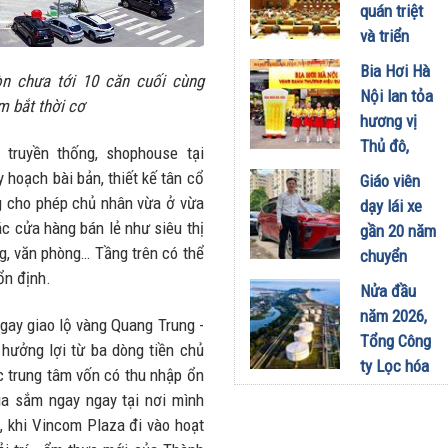
công
quán triệt
nghiệp -
và triển
năng lượng
khai thực
Bia Hơi Hà
sinh thái
òn chưa tới 10 căn cuối cùng
hiện Nghị
Nội lan tỏa
tại Vũng
m bắt thời cơ
quyết Hội
hương vị
Áng
nghị Trung
Thủ đô,
truyền thống, shophouse tại
29/07/2026
ương 3
khuấy động
oạch bài bản, thiết kế tân cổ
Giáo viên
29/07/2026
mùa hè tại
g cho phép chủ nhân vừa ở vừa
dạy lái xe
TP. Hồ Chí
ác cửa hàng bán lẻ như siêu thị
gần 20 năm
Minh
g, văn phòng… Tầng trên có thể
chuyển
18/07/2026
ổn định.
sang dùng
Nửa đầu
Limo
năm 2026,
ay giao lộ vàng Quang Trung -
Green: Tôi
Tổng Công
hưởng lợi từ ba dòng tiền chủ
đã hiểu vì
ty Lọc hóa
c trung tâm vốn có thu nhập ổn
sao xe điện
dầu Việt
ua sắm ngay ngay tại nơi mình
ngày càng
Nam lập kỷ
, khi Vincom Plaza đi vào hoạt
xuất hiện
lục sản