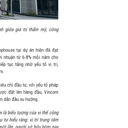
h giữa giá trị thẩm mỹ, công
ophouse tại dự án hiện đã đạt
lợi nhuận từ 6-8% mỗi năm cho
iếp tục tăng nhờ yếu tố vị trí,
ếm.
iêu chí đầu tư, với yếu tố pháp
 được đặt lên hàng đầu, Vincom
n dẫn đầu xu hướng.
n là biểu tượng của vị thế cũng
tư hiểu rằng: vị trí trung tâm
một lần, người sở hữu hôm nay