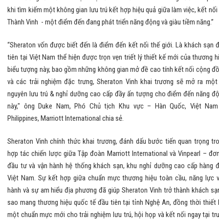
khi tìm kiếm một không gian lưu trú kết hợp hiệu quả giữa làm việc, kết nối 
Thành Vinh - một điểm đến đang phát triển năng động và giàu tiềm năng.”
“Sheraton vốn được biết đến là điểm đến kết nối thế giới. Là khách sạn 
tiên tại Việt Nam thể hiện được trọn vẹn triết lý thiết kế mới của thương h
biểu tượng này, bao gồm những không gian mở đề cao tính kết nối cộng đ
và các trải nghiệm đặc trưng, Sheraton Vinh khai trương sẽ mở ra một
nguyên lưu trú & nghỉ dưỡng cao cấp đầy ấn tượng cho điểm đến năng đ
này," ông Duke Nam, Phó Chủ tịch Khu vực – Hàn Quốc, Việt Na
Philippines, Marriott International chia sẻ.
Sheraton Vinh chính thức khai trương, đánh dấu bước tiến quan trọng tr
hợp tác chiến lược giữa Tập đoàn Marriott International và Vinpearl – đơn
đầu tư và vận hành hệ thống khách sạn, khu nghỉ dưỡng cao cấp hàng 
Việt Nam. Sự kết hợp giữa chuẩn mực thương hiệu toàn cầu, năng lực 
hành và sự am hiểu địa phương đã giúp Sheraton Vinh trở thành khách sạ
sao mang thương hiệu quốc tế đầu tiên tại tỉnh Nghệ An, đồng thời thiết 
một chuẩn mực mới cho trải nghiệm lưu trú, hội họp và kết nối ngay tại tr