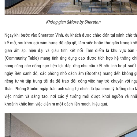
Không gian &More by Sheraton
Ngay khi bước vào Sheraton Vinh, du khách được chào đón tại sảnh chờ th
kế mở, nơi khơi gợi cảm hứng để gặp gỡ, làm việc hoặc thư giãn trong kh
gian ấm áp, hiện đại và giàu tính kết nối. Tâm điểm là khu vực bàn 
(Community Table) mang tính ứng dụng cao được tích hợp hệ thống ch
sáng cùng các cổng sạc tiện lợi, đáp ứng nhu cầu kết nối linh hoạt suốt
ngày. Bên cạnh đó, các phòng nhỏ cách âm (Booths) mang đến không g
riêng tư và tập trung tối đa để trao đổi công việc hay trò chuyện với ng
thân. Phòng Studio ngập tràn ánh sáng tự nhiên là lựa chọn lý tưởng cho 
việc nhóm và sáng tạo, nơi các ý tưởng mới được khơi nguồn và nh
khoảnh khắc làm việc diễn ra một cách liền mạch, hiệu quả.