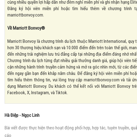
cùng nhiều quyền lợi hấp dẫn như đêm nghỉ miễn phí và ghi nhận hạng Elit
Đăng ký hội viên miễn phí hoặc tìm hiểu thêm về chương trình tạ
marriottbonvoy.com.
Về Marriott Bonvoy®
Marriott Bonvoy là chương trình du lịch thuộc Marriott International, quy 
hơn 30 thương hiệu khách sạn và 10.000 điểm đến trên toàn thế giới, ma
đến những trải nghiệm lưu trú đẳng cấp tại những địa điểm đáng nhớ nhấ
Chương trình du lịch từng đạt nhiều giải thưởng danh giá, giúp hội viên ti
cận những hành trình truyền cảm hứng và mở ra góc nhìn mới, từ các điể
đến ngay gần bạn đến khắp năm châu. Để đăng ký hội viên miễn phí hoặ
tìm hiểu thêm thông tin, vui lòng truy cập marriottbonvoy.com và tải ứ
dụng Marriott Bonvoy. Du khách có thể kết nối với Marriott Bonvoy trê
Facebook, X, Instagram, và Tiktok.
Hà Điệp - Ngọc Linh
Bài viết được thực hiện theo hoạt động phối hợp, hợp tác, tuyên truyền, qu
cáo