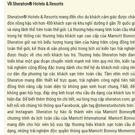
Về Sheraton® Hotels & Resorts
Sheraton® Hotels & Resorts mang đến cho du khách cảm giác được chà
đón nồng hậu với hơn 430 khách sạn và khu nghỉ dưỡng ở gần 70 quốc gi
và vùng lãnh thổ trên toàn thế giới. Là thương hiệu mang tính toàn cầu nh
trong hệ thống các thương hiệu khách sạn cao cấp của Marriott Bonvoy
Sheraton giữ vai trò biểu tượng trung tâm của hàng trăm cộng đồng trê
toàn thế giới, kế thừa di sản phong phú trong lịch sử kiến tạo trải nghi
được thuộc về cho mỗi khách lưu trú. Thương hiệu Sheraton hiện đan
triển khai một giai đoạn chuyển mình mạnh mẽ trên quy mô lớn, kiến tạ
trải nghiệm cộng đồng đặc trưng dành cho thế hệ du khách mới cũng nh
cư dân địa phương tại các khách sạn trên toàn cầu. Tầm nhìn mới củ
Sheraton mang đến thiết kế trực quan, trải nghiệm công nghệ tiên tiến
đồng thời nâng cấp toàn diện từ không gian sinh hoạt chung, F&B, đế
không gian hội họp, đáp ứng linh hoạt nhu cầu đa dạng của khách lưu tr
hiện đại. Để biết thêm thông tin chi tiết, vui lòng truy cập sheraton.com, g
kết nối với chúng tôi thông qua Facebook, gắn tag @sheratonhotels trên
and Instagram. Sheraton tự hào là thành viên của Marriott Bonvoy®
chương trình du lịch toàn cầu của Marriott International. Marriott Bonv
mang đến cho hội viên bộ sưu tập thương hiệu khách sạn toàn cầu đ
dạng, những trải nghiệm độc quyền thông qua Marriott Bonvoy Moments,