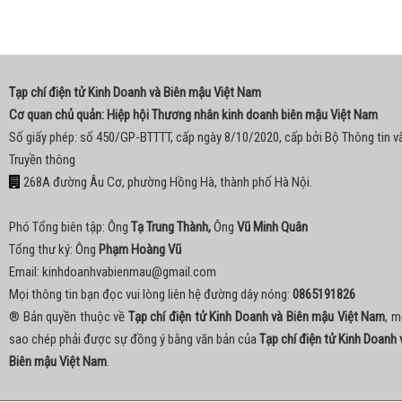
Tạp chí điện tử Kinh Doanh và Biên mậu Việt Nam
Cơ quan chủ quản: Hiệp hội Thương nhân kinh doanh biên mậu Việt Nam
Số giấy phép: số 450/GP-BTTTT, cấp ngày 8/10/2020, cấp bởi Bộ Thông tin v
Truyền thông
268A đường Âu Cơ, phường Hồng Hà, thành phố Hà Nội.
Phó Tổng biên tập: Ông
Tạ Trung Thành,
Ông
Vũ Minh Quân
Tổng thư ký: Ông
Phạm Hoàng Vũ
Email:
kinhdoanhvabienmau@gmail.com
Mọi thông tin bạn đọc vui lòng liên hệ đường dây nóng:
0865191826
® Bản quyền thuộc về
Tạp chí điện tử Kinh Doanh và Biên mậu Việt Nam
, m
sao chép phải được sự đồng ý bằng văn bản của
Tạp chí điện tử Kinh Doanh 
Biên mậu Việt Nam
.