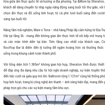
hòa giữa ẩm thực quốc tế và hương vị địa phương. Tại &More by Sheraton,
khách dễ dàng chuyển từ nhịp ngày năng động sang buổi tối thư giãn, với 
chọn ẩm thực và đồ uống linh hoạt, từ cà phê tươi buổi sáng đến cockt
sáng tạo buổi tối.
Nâng tầm trải nghiệm, Mare e Terra – nhà hàng Pháp lấy cảm hứng từ Địa Tr
Hải tại tầng 36 - mang đến không gian ẩm thực tinh tế với bếp mở trung 
và các màn trình diễn tại bàn. Trên tầng cao nhất của khách sạn, Ci
Rooftop Bar là điểm đến lý tưởng để ngắm hoàng hôn và thưởng thức
uống trong khung cảnh toàn thành phố.
Với tổng diện tích 1.385m² không gian hội họp, Sheraton Vinh được thiết
để đáp ứng đa dạng nhu cầu từ hội nghị doanh nghiệp, sự kiện truyền th
đến tiệc cưới và gala quy mô lớn. Ballroom rộng 1.121m² cùng hệ thống ph
họp linh hoạt, trang bị công nghệ âm thanh – ánh sáng hiện đại, mang đến g
pháp trọn gói cho các sự kiện mang tầm khu vực.