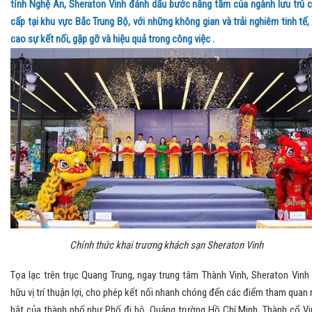
tỉnh Nghệ An, Sheraton Vinh đánh dấu bước nâng tầm của ngành lưu trú 
cấp tại khu vực Bắc Trung Bộ, với những không gian và trải nghiêm tinh tế,
cao sự kết nối, gặp gỡ và hiệu quả trong công việc .
Chính thức khai trương khách sạn Sheraton Vinh
Tọa lạc trên trục Quang Trung, ngay trung tâm Thành Vinh, Sheraton Vinh
hữu vị trí thuận lợi, cho phép kết nối nhanh chóng đến các điểm tham quan 
bật của thành phố như Phố đi bộ, Quảng trường Hồ Chí Minh, Thành cổ Vi