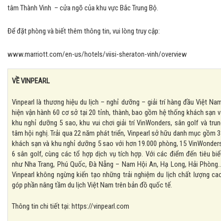
tâm Thành Vinh – cửa ngõ của khu vực Bắc Trung Bộ.
Để đặt phòng và biết thêm thông tin, vui lòng truy cập:
www.marriott.com/en-us/hotels/viisi-sheraton-vinh/overview
VỀ VINPEARL
Vinpearl là thương hiệu du lịch – nghỉ dưỡng – giải trí hàng đầu Việt Na
hiện vận hành 60 cơ sở tại 20 tỉnh, thành, bao gồm hệ thống khách sạn 
khu nghỉ dưỡng 5 sao, khu vui chơi giải trí VinWonders, sân golf và tru
tâm hội nghị. Trải qua 22 năm phát triển, Vinpearl sở hữu danh mục gồm 
khách sạn và khu nghỉ dưỡng 5 sao với hơn 19.000 phòng, 15 VinWonders
6 sân golf, cùng các tổ hợp dịch vụ tích hợp. Với các điểm đến tiêu bi
như Nha Trang, Phú Quốc, Đà Nẵng – Nam Hội An, Hạ Long, Hải Phòng…
Vinpearl không ngừng kiến tạo những trải nghiệm du lịch chất lượng cao
góp phần nâng tầm du lịch Việt Nam trên bản đồ quốc tế.
Thông tin chi tiết tại: https://vinpearl.com